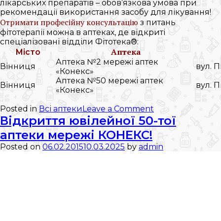
лікарських препаратів – обов’язкова умова при
рекомендації використання засобу для лікування!
Отримати професійну консультацію
з питань
фітотерапії можна в аптеках, де відкриті
спеціалізовані відділи Фітотека®:
Аптека
Місто
Аптека №2 мережі аптек
Вінниця
вул. П
«Конекс»
Аптека №50 мережі аптек
Вінниця
вул. П
«Конекс»
on
Posted in
Всі аптеки
Leave a Comment
Фітотека®
Відкриття ювілейної 50-тої
–
аптеки мережі КОНЕКС!
єдність
природи
Posted on
06.02.2015
10.03.2025
by
admin
і
медицини