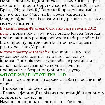
Перші Фітотеки відкрилися в Німеччині в 2011 році,
сьогодні в проекті беруть участь більше 800 аптек.
Бренд Phytothek® / Фітотека® представлений в
різних країнах (Україна, Білорусь, Казахстан,
Молдова), легко впізнаваний і відрізняється тільки в
мовному аспекті.
В Україні перші Фітотеки були відкриті в грудні 2012
року
в декількох аптечних закладах Києва. Сьогодні
проект активно розширюється та набирає обертів.
Ідею проекту підтримали 15 аптечних мереж в
різних регіонах України.
Метою проекту Фітотека® є
привернення уваги
українських споживачів до високоякісних
інноваційних лікарських засобів на рослинній
основі та формування культури лікування
препаратами безрецептурного відпуску.
ФІТОТЕКА® / PHYTOTHEK® – ЦЕ:
– Якісні та ефективні лікарські засоби на рослинній
основі
– Професійні консультації
– Безліч інформації та різних пропозицій в допомогу
здоров’ю споживачів
Науково доведена ефективність і безпека