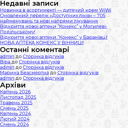
ювілейної
Недавні записи
50-
Новинка в асортименті — дитячий крем WiWi
тої
Оновлений перелік «Доступних ліків» – 705
аптеки
найменувань та нові напрями лікування
мережі
Відкриття нової аптеки “Конекс” у Могилеві-
КОНЕКС!
Подільському!
Відкриття нової аптеки “Конекс” у Баранівці!
НОВА АПТЕКА КОНЕКС У ВІННИЦІ!
Останні коментарі
admin
до
Сторінка відгуків
Віра
до
Сторінка відгуків
admin
до
Сторінка відгуків
Марина Безсмертна
до
Сторінка відгуків
admin
до
Сторінка відгуків
Архіви
Квітень 2026
Листопад 2025
Травень 2025
Січень 2025
Квітень 2024
Лютий 2024
Січень 2024