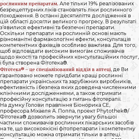
рослинним препаратам.
Але тільки 19% реалізованих
безрецептурних ліків становлять ліки рослинного
походження. В останні десятиліття дослідження в
цій області досягли великого прогресу. В результаті
з’явилися ефективні та безпечні препарати.
Оскільки препарати на рослинній основі мають
різноманітні фармакологічні ефекти, консультація
компетентних фахівців особливо важлива. Для того,
щоб відповідати високим вимогам споживачів
щодо якості та професійних консультаційних послуг,
і була створена Фітотека®.
Фітотека® – це спеціалізований відділ в аптеці
, де Ви
гарантовано можете придбати кращі рослинні
препарати українських та зарубіжних виробників,
ефективність і безпека яких доведена численними
клінічними дослідженнями, а також отримати
професійну консультацію з питань фітотерапії.
На думку Голови правління Біонорика СЕ,
професора Міхаеля А. Поппа, проект Phytothek®/
Фітотека® дозволить звернути увагу більшої
частини споживачів рослинних лікарських засобів
на те, що високоякісні фітопрепарати і компетентну
консультацію можна отримати тільки в аптеці.