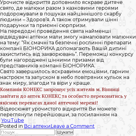
Урочисте відкриття доповнило яскраве дитяче
свято, де малюки разом з казковими героями
подорожували в пошуках найціннішого скарбу
людини – Здоров’я. А також отримували цінні
подарунки та приємні сюрпризи.
На передодні проведення свята найменші
відвідувачі аптеки мали змогу намалювати малюнки
на тему: “Як смачні та безпечні рослинні препарати
компанії БІОНОРИКА допомагають Вашій дитині
захиститись від захворювань”. Переможці конкурсу
були нагороджені цінними призами від
представників компанії БІОНОРИКА.
Свято завершилось яскравими емоціями, гарним
настроєм та запуском в небо повітряних кульок на
знак миру, злагоди та віри у краще.
Компанія КОНЕКС запрошує усіх жителів м. Вінниці
завітати до аптек КОНЕКС та особисто переконатись у
якісних перевагах даної аптечної мережі!
Відеосюжет урочистого відкриття Ви можете
переглянути перейшовши, за посиланням на
YouTube
on
Posted in
Всі аптеки
Leave a Comment
Пошук:
Відкриття