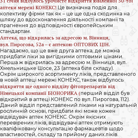
31 січня відбулось урочисте відкриття ювілейної 50-тої
аптеки мережі КОНЕКС!
Це визначна подія для
колективу фірми так як – це ще одна сходинка на
шляху до вдосконалення діяльності компанії та
прагнення до відповідності європейським
стандартам.
Аптека, що відкрилась за адресою м. Вінниця,
вул. Пирогова, 52а – є аптекою ОПТОВИХ ЦІН.
Нагадаємо, що це вже друга аптека, де можна
придбати ліки за вигідними оптовими цінами.
Перша ж відкрилась за адресою м. Вінниця, вул.
Хмельницьке Шосе, 23 (аптека біля складу).
Окрім широкого асортименту ліків, представленого
в новій аптеці мережі КОНЕКС, також відбулось
відкриття ще одного відділу фітопрепаратів від
Німецької компанії БІОНОРИКА (
перший відділ був
відкритий в аптеці КОНЕКС по вул. Пирогова, 112).
Даний відділ представлений ліками на натуральній
рослинній основі, придбати які може кожен
відвідувач аптек КОНЕКС. Окрім якісних
перевірених ліків, відвідувачі аптек отримують
кваліфіковану консультацію фармацевтів щодо
властивостей, складу та прийому даних ліків.