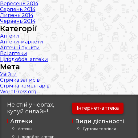
Вересень 2014
Серпень 2014
Липень 2014
Червень 2014
Категорії
Аптеки
Аптеки-маркети
Аптечні пункти
Всі аптеки
Цілодобові аптеки
Мета
Увійти
Стрічка записів
Стрічка коментарів
WordPress.org
Не стій у чергах,
Інтернет-аптека
купуй
онлайн!
Аптеки
Види діяльності
Аптеки
Гуртова торгівля
Цілодобові аптеки