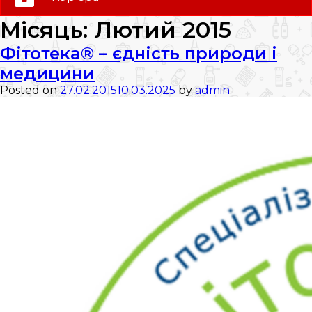
0 (800) 35-30-30
Місяць:
Лютий 2015
Слідкуй за нами:
Фітотека® – єдність природи і
медицини
Posted on
27.02.2015
10.03.2025
by
admin