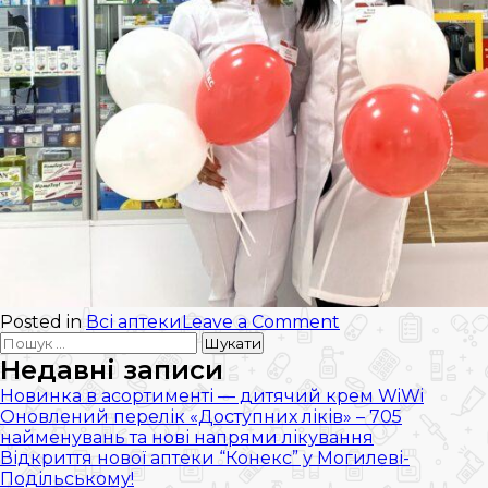
on
Posted in
Всі аптеки
Leave a Comment
Пошук:
Аптека
Конекс
Недавні записи
відтепер
Новинка в асортименті — дитячий крем WiWi
і
Оновлений перелік «Доступних ліків» – 705
у
найменувань та нові напрями лікування
Нетішині!
Відкриття нової аптеки “Конекс” у Могилеві-
Подільському!