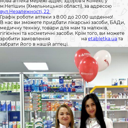
нова аптека мережі адрес здоров’я Конекс у
м.Нетішин (Хмельницької області), за адресою
вул.Незалежності, 22
Графік роботи аптеки з 8:00 до 20:00 щоденно!
В нас ви зможете придбати лікарські засоби, БАДи,
медичну техніку, товари для мам та малюків,
гігієнічні та косметичні засоби. Крім того, ви можете
зробити замовлення на
etabletka.ua
та
забрати його в нашій аптеці.