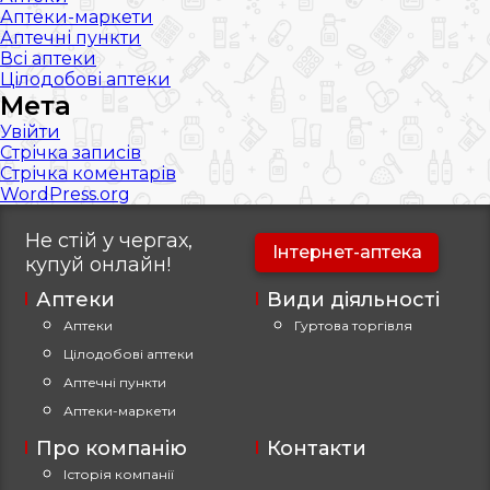
Аптеки-маркети
Аптечні пункти
Всі аптеки
Цілодобові аптеки
Мета
Увійти
Стрічка записів
Стрічка коментарів
WordPress.org
Не стій у чергах,
Інтернет-аптека
купуй
онлайн!
Аптеки
Види діяльності
Аптеки
Гуртова торгівля
Цілодобові аптеки
Аптечні пункти
Аптеки-маркети
Про компанію
Контакти
Історія компанії