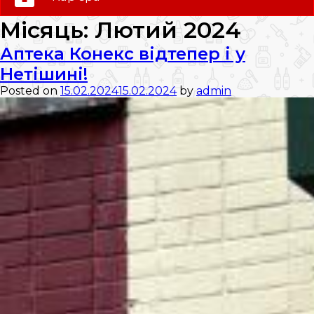
0 (800) 35-30-30
Місяць:
Лютий 2024
Слідкуй за нами:
Аптека Конекс відтепер і у
Нетішині!
Posted on
15.02.2024
15.02.2024
by
admin