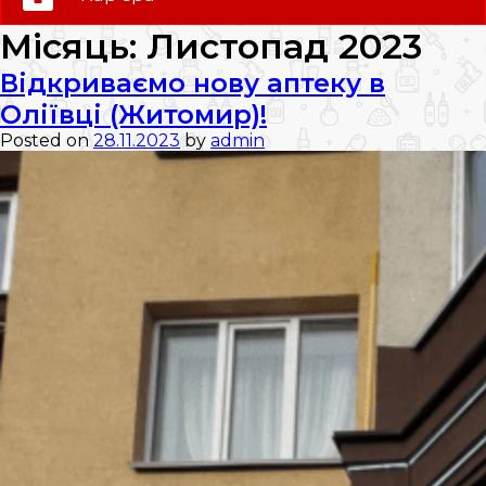
0 (800) 35-30-30
Місяць:
Листопад 2023
Слідкуй за нами:
Відкриваємо нову аптеку в
Оліївці (Житомир)!
Posted on
28.11.2023
by
admin