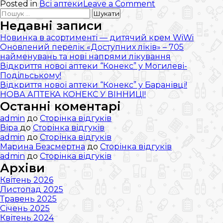
on
Posted in
Всі аптеки
Leave a Comment
Пошук:
Відкриваємо
нову
Недавні записи
аптеку
Новинка в асортименті — дитячий крем WiWi
в
Оновлений перелік «Доступних ліків» – 705
Оліївці
найменувань та нові напрями лікування
(Житомир)!
Відкриття нової аптеки “Конекс” у Могилеві-
Подільському!
Відкриття нової аптеки “Конекс” у Баранівці!
НОВА АПТЕКА КОНЕКС У ВІННИЦІ!
Останні коментарі
admin
до
Сторінка відгуків
Віра
до
Сторінка відгуків
admin
до
Сторінка відгуків
Марина Безсмертна
до
Сторінка відгуків
admin
до
Сторінка відгуків
Архіви
Квітень 2026
Листопад 2025
Травень 2025
Січень 2025
Квітень 2024