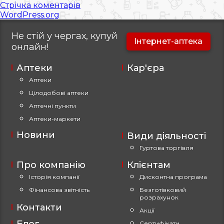
Стрічка коментарів
WordPress.org
Не стій у чергах, купуй
Інтернет-аптека
онлайн!
Аптеки
Кар'єра
Аптеки
Цілодобові аптеки
Аптечні пункти
Аптеки-маркети
Новини
Види діяльності
Гуртова торгівля
Про компанію
Клієнтам
Історія компанії
Дисконтна програма
Фінансова звітність
Безготівковий
розрахунок
Контакти
Акції
Сертифікати