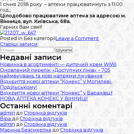
1 січня 2018 року – аптеки працюватимуть з 11:00
год.;
Цілодобово працюватиме аптека за адресою м.
Вінниця, вул. Київська, 68а.
Гарних Вам свят!
on
Posted in Без категорії
Leave a Comment
Навігація
Графік
Старіші записи
Пошук:
роботи
записів
аптек
Недавні записи
на
Новинка в асортименті — дитячий крем WiWi
новорічні
Оновлений перелік «Доступних ліків» – 705
свята
найменувань та нові напрями лікування
Відкриття нової аптеки “Конекс” у Могилеві-
Подільському!
Відкриття нової аптеки “Конекс” у Баранівці!
НОВА АПТЕКА КОНЕКС У ВІННИЦІ!
Останні коментарі
admin
до
Сторінка відгуків
Віра
до
Сторінка відгуків
admin
до
Сторінка відгуків
Марина Безсмертна
до
Сторінка відгуків