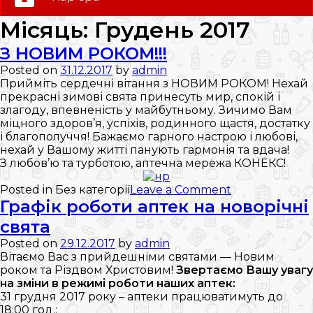
0 (800) 35-30-30
Місяць:
Грудень 2017
Слідкуй за нами:
З НОВИМ РОКОМ!!!
Posted on
31.12.2017
by
admin
Прийміть сердечні вітання з НОВИМ РОКОМ! Нехай
прекрасні зимові свята принесуть мир, спокій і
злагоду, впевненість у майбутньому. Зичимо Вам
міцного здоров’я, успіхів, родинного щастя, достатку
і благополуччя! Бажаємо гарного настрою і любові,
нехай у Вашому житті панують гармонія та вдача!
З любов’ю та турботою, аптечна мережа КОНЕКС!
on
Posted in Без категорії
Leave a Comment
З
Графік роботи аптек на новорічні
НОВИМ
свята
РОКОМ!!!
Posted on
29.12.2017
by
admin
Вітаємо Вас з прийдешніми святами — Новим
роком та Різдвом Христовим!
Звертаємо Вашу увагу
на зміни в режимі роботи наших аптек:
31 грудня 2017 року – аптеки працюватимуть до
18:00 год.;