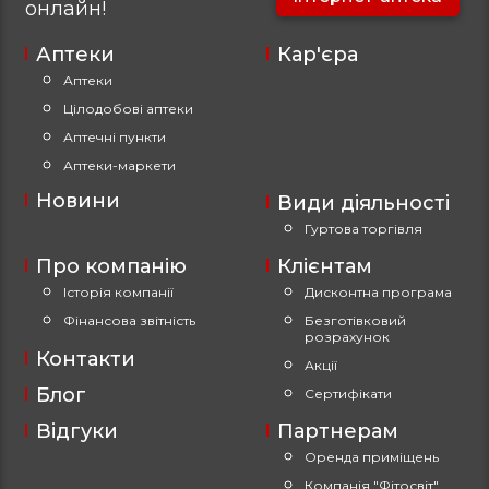
онлайн!
Аптеки
Кар'єра
Аптеки
Цілодобові аптеки
Аптечні пункти
Аптеки-маркети
Новини
Види діяльності
Гуртова торгівля
Про компанію
Клієнтам
Історія компанії
Дисконтна програма
Фінансова звітність
Безготівковий
розрахунок
Контакти
Акції
Блог
Сертифікати
Відгуки
Партнерам
Оренда приміщень
Компанія "Фітосвіт"