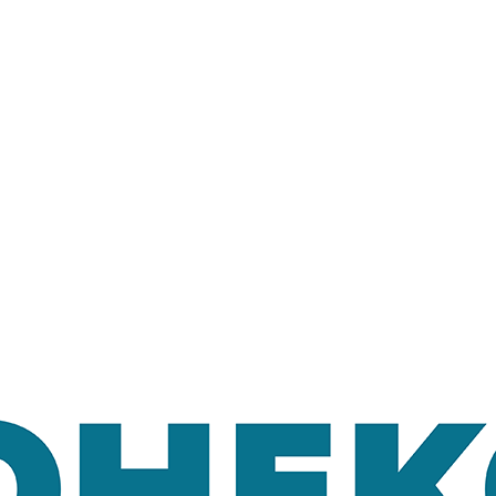
Довідкова аптек:
0 (800) 35-30-30
Слідкуй за нами: