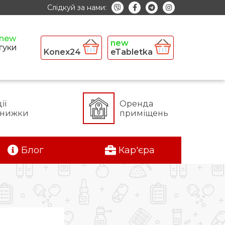
Слідкуй за нами:
гуки
Konex24
eTabletka
ії
Оренда
знижки
приміщень
Блог
Кар'єра