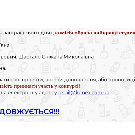
комісія обрала найкращі студе
а завтрашнього дня»,
вна.
льович, Шаргало Сніжана Миколаївна.
на.
и свої проекти, внести доповнення, або пропозиції 
ість прийняти участь у конкурсі!
на електронну адресу
retail@konex.com.ua
ОДОВЖУЄТЬСЯ!!!