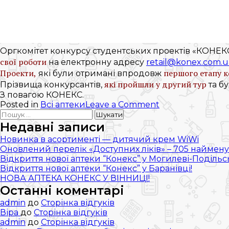
Оргкомітет конкурсу студентських проектів «КОНЕКС
свої роботи
на електронну адресу
retail@konex.com.u
Проекти
,
першого етапу к
які були отримані впродовж
які пройшли у другий тур
Прізвища конкурсантів,
та б
З повагою КОНЕКС.
on
Posted in
Всі аптеки
Leave a Comment
Пошук:
КОНКУРС
студентських
Недавні записи
робіт
Новинка в асортименті — дитячий крем WiWi
ПРОДОВЖУЄТЬС
Оновлений перелік «Доступних ліків» – 705 наймену
Відкриття нової аптеки “Конекс” у Могилеві-Подільс
Відкриття нової аптеки “Конекс” у Баранівці!
НОВА АПТЕКА КОНЕКС У ВІННИЦІ!
Останні коментарі
admin
до
Сторінка відгуків
Віра
до
Сторінка відгуків
admin
до
Сторінка відгуків