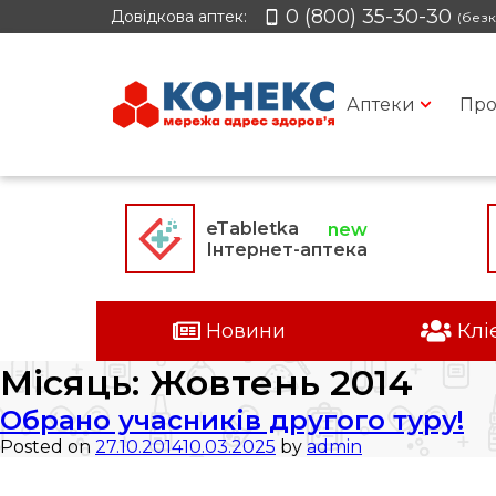
0 (800) 35-30-30
Довідкова аптек:
(безк
Аптеки
Про
eTabletka
Інтернет-аптека
Новини
Клі
Місяць:
Жовтень 2014
Обрано учасників другого туру!
Posted on
27.10.2014
10.03.2025
by
admin