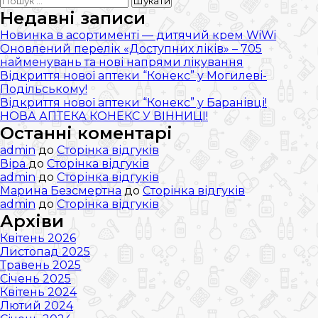
записів
«Доступних
Недавні записи
ліків»
Новинка в асортименті — дитячий крем WiWi
–
Оновлений перелік «Доступних ліків» – 705
705
найменувань та нові напрями лікування
найменувань
Відкриття нової аптеки “Конекс” у Могилеві-
та
Подільському!
нові
Відкриття нової аптеки “Конекс” у Баранівці!
напрями
НОВА АПТЕКА КОНЕКС У ВІННИЦІ!
лікування
Останні коментарі
admin
до
Сторінка відгуків
Віра
до
Сторінка відгуків
admin
до
Сторінка відгуків
Марина Безсмертна
до
Сторінка відгуків
admin
до
Сторінка відгуків
Архіви
Квітень 2026
Листопад 2025
Травень 2025
Січень 2025
Квітень 2024
Лютий 2024