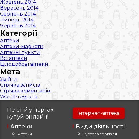
Жовтень 2014
Вересень 2014
Серпень 2014
Липень 2014
Червень 2014
Категорії
Аптеки
Аптеки-маркети
Аптечні пункти
Всі аптеки
Цілодобові аптеки
Мета
Увійти
Стрічка записів
Стрічка коментарів
WordPress.org
Не стій у чергах,
Інтернет-аптека
купуй
онлайн!
Аптеки
Види діяльності
Аптеки
Гуртова торгівля