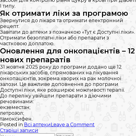
засоби для контролю рівня цукру в крові при діабеті
I типу.
Як отримати ліки за програмою
Звернутися до лікаря та отримати електронний
рецепт.
Завітати до аптеки з позначкою «Тут є Доступні ліки».
Отримати безоплатні ліки або препарати з
частковою доплатою.
Оновлення для онкопацієнтів – 12
нових препаратів
31 жовтня 2025 року до програми додано ще 12
лікарських засобів, спрямованих на лікування
онкопацієнтів, зокрема хворих на рак молочної
залози. Це важливе доповнення до програми
Доступні ліки, яке розширює можливості терапії.
До переліку увійшли препарати з діючими
речовинами:
екземестан;
летрозол;
тамоксифен.
on
Posted in
Всі аптеки
Leave a Comment
Навігація
Оновлений
Старіші записи
Пошук:
перелік