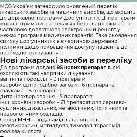
МОЗ України затвердило оновлений перелік
лікарських засобів та медичних виробів, що входять
до державної програми Доступні ліки. Ці препарати
можна отримати в аптеках як безоплатні ліки або з
частковою доплатою за електронний рецепт у
межах програма медичних гарантій. Таке оновлення
списку доступних ліків є частиною державної
політики щодо покращення доступу пацієнтів до
необхідного лікування.
Нові лікарські засоби в переліку
До програми додано
85 нових препаратів
, які
охоплюють такі напрямки лікування:
вагітні та породіллі – 3 препарати;
хвороби щитоподібної залози – 6 препаратів;
глаукома – 8 препаратів;
дитячі захворювання – 5 препаратів;
інші хронічні хвороби – 61 препарат для серцево-
судинних, дихальних, метаболічних, психічних та
неврологічних розладів.
Серед МНН — індапамід, латанопрост,
левотироксин, метилдопа, тимолол, торасемід,
фолієва кислота.