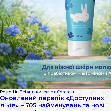
on
Posted in
Всі аптеки
Leave a Comment
Новинка
Оновлений перелік «Доступних
в
ліків» – 705 найменувань та нові
асортименті
—