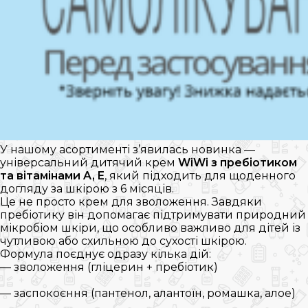
У нашому асортименті з’явилась новинка —
універсальний дитячий крем
WiWi з пребіотиком
та вітамінами A, E
, який підходить для щоденного
догляду за шкірою з 6 місяців.
Це не просто крем для зволоження. Завдяки
пребіотику він допомагає підтримувати природний
мікробіом шкіри, що особливо важливо для дітей із
чутливою або схильною до сухості шкірою.
Формула поєднує одразу кілька дій:
— зволоження (гліцерин + пребіотик)
— заспокоєння (пантенол, алантоїн, ромашка, алое)