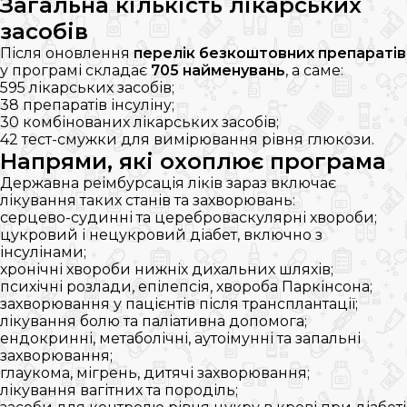
Загальна кількість лікарських
засобів
Після оновлення
перелік безкоштовних препаратів
у програмі складає
705 найменувань
, а саме:
595 лікарських засобів;
38 препаратів інсуліну;
30 комбінованих лікарських засобів;
42 тест-смужки для вимірювання рівня глюкози.
Напрями, які охоплює програма
Державна реімбурсація ліків зараз включає
лікування таких станів та захворювань:
серцево-судинні та цереброваскулярні хвороби;
цукровий і нецукровий діабет, включно з
інсулінами;
хронічні хвороби нижніх дихальних шляхів;
психічні розлади, епілепсія, хвороба Паркінсона;
захворювання у пацієнтів після трансплантації;
лікування болю та паліативна допомога;
ендокринні, метаболічні, аутоімунні та запальні
захворювання;
глаукома, мігрень, дитячі захворювання;
лікування вагітних та породіль;