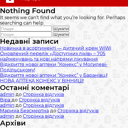
0 (800) 35-30-30
Nothing Found
Слідкуй за нами:
It seems we can’t find what you’re looking for. Perhaps
searching can help.
Пошук:
Пошук:
Недавні записи
Новинка в асортименті — дитячий крем WiWi
Оновлений перелік «Доступних ліків» – 705
найменувань та нові напрями лікування
Відкриття нової аптеки “Конекс” у Могилеві-
Подільському!
Відкриття нової аптеки “Конекс” у Баранівці!
НОВА АПТЕКА КОНЕКС У ВІННИЦІ!
Останні коментарі
admin
до
Сторінка відгуків
Віра
до
Сторінка відгуків
admin
до
Сторінка відгуків
Марина Безсмертна
до
Сторінка відгуків
admin
до
Сторінка відгуків
Архіви