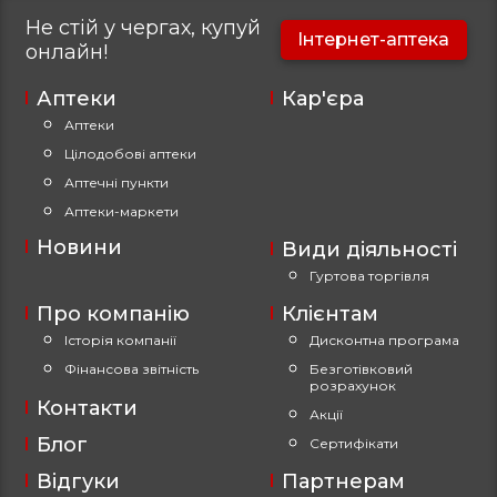
Не стій у чергах, купуй
Інтернет-аптека
онлайн!
Аптеки
Кар'єра
Аптеки
Цілодобові аптеки
Аптечні пункти
Аптеки-маркети
Новини
Види діяльності
Гуртова торгівля
Про компанію
Клієнтам
Історія компанії
Дисконтна програма
Фінансова звітність
Безготівковий
розрахунок
Контакти
Акції
Блог
Сертифікати
Відгуки
Партнерам