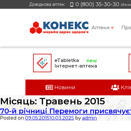
0 (800) 35-30-30
Довідкова аптек:
(безк
Аптеки
Про
eTabletka
Інтернет-аптека
Новини
Клі
Місяць:
Травень 2015
70-й річниці Перемоги присвячує
Posted on
09.05.2015
10.03.2025
by
admin