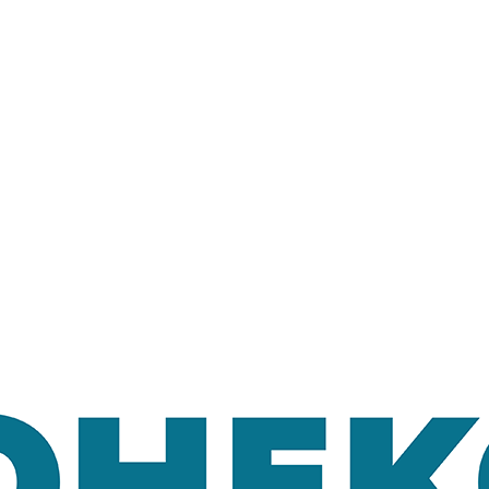
Довідкова аптек:
0 (800) 35-30-30
Слідкуй за нами: