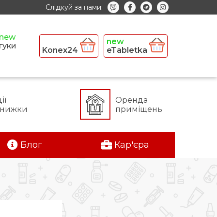
Слідкуй за нами:
гуки
Konex24
eTabletka
ії
Оренда
знижки
приміщень
Блог
Кар'єра