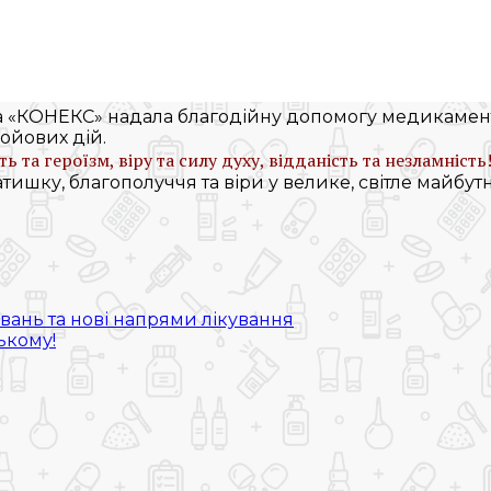
жа «КОНЕКС» надала благодійну допомогу медикаме
бойових дій.
та героїзм, віру та силу духу, відданість та незламність
ишку, благополуччя та віри у велике, світле майбутн
вань та нові напрями лікування
ькому!