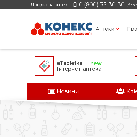
0 (800) 35-30-30
Довідкова аптек:
(безк
Аптеки
Про
eTabletka
Інтернет-аптека
Новини
Клі