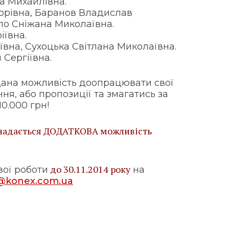
а Михайлівна.
орівна, Баранов Владислав
ло Сніжана Миколаївна.
ївна.
ївна, Сухоцька Світлана Миколаївна.
 Сергіївна.
дана можливість доопрацювати свої
ня, або пропозиції та змагатись за
0.000 грн!
х надається ДОДАТКОВА можливість
до 30.11.2014 року
вої роботи
на
l@konex.com.ua