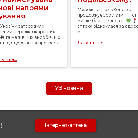
 нові напрями
Мережа аптек «Конекс»
кування
продовжує зростати — те
ми ще ближче до вас
України затвердило
аптека відкрилася за адре
ений перелік лікарських
м. ...
ів та медичних виробів, що
ять до державної програми
Детальніше...
ьніше...
Усі новини
!
Інтернет-аптека