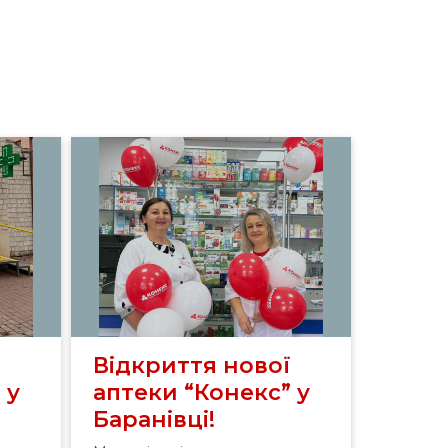
ї
Відкриття нової
 у
аптеки “Конекс” у
Баранівці!