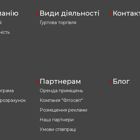
панію
Види діяльності
Контак
ї
Гуртова торгівля
ність
Партнерам
Блог
ограма
Оренда приміщень
 розрахунок
Компанія "Фітосвіт"
Розміщення реклами
Наші партнери
Умови співпраці