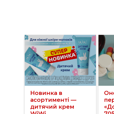
Новинка в
Он
асортименті —
пе
дитячий крем
«До
WiWi
70