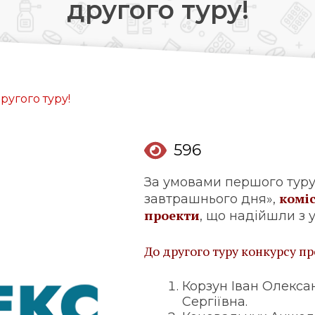
другого туру!
Довідкова аптек:
0 (800) 35-30-30
Слідкуй за нами:
ругого туру!
596
За умовами першого туру
коміс
завтрашнього дня»,
проекти
, що надійшли з у
До другого туру конкурсу пр
Корзун Іван Олекс
Сергіївна.