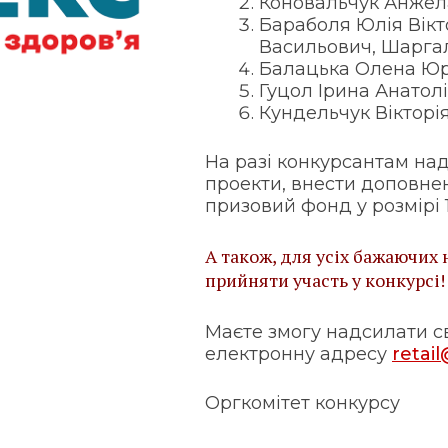
Коновальчук Анжел
Бараболя Юлія Вікт
Васильович, Шарга
Балацька Олена Юрі
Гуцол Ірина Анатолі
Кундельчук Вікторія
На разі конкурсантам на
проекти, внести доповнен
призовий фонд у розмірі 1
А також, для усіх бажаючи
прийняти участь у конкурсі!
Маєте змогу надсилати с
електронну адресу
retai
Оргкомітет конкурсу