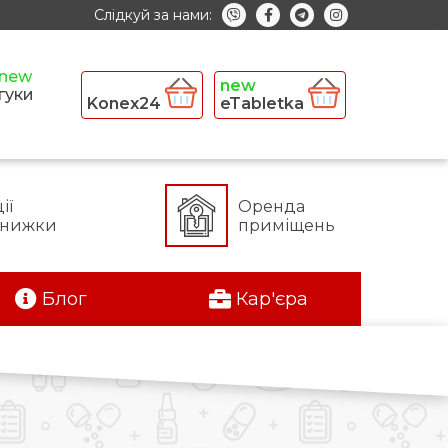
Слідкуй за нами:
гуки
Konex24
eTabletka
ії
Оренда
знижки
приміщень
Блог
Кар'єра