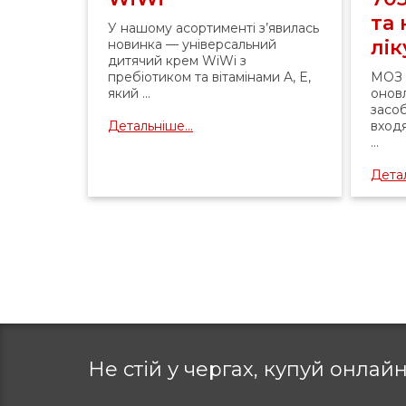
та
У нашому асортименті з’явилась
лі
новинка — універсальний
дитячий крем WiWi з
пребіотиком та вітамінами A, E,
МОЗ 
який ...
оновл
засоб
Детальніше...
вход
...
Детал
Не стій у чергах, купуй
онлайн