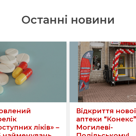
Останні новини
овлений
Відкриття ново
релік
аптеки “Конекс”
ступних ліків» –
Могилеві-
5 найменувань
Подільському!