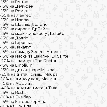
-15% на Гентос
-15% на Делуфен
-15% на Ременс
-30% на Лангес
-15% на Нізорал
-15% на Шавлію Др.Тайс
-15% на сиропи Др.Тайс
-15% на мазь живокосту Др.Тайс
-15% на Долгіт
-15% на Геровітал
-15% на Лакалут
-15% на помаду Зелена Аптека
-15% на маски та шампуні Dr.Sante
-20% на шампуні The Doctor
-15% на Emolium
-15% на дитячі пюре Milupa
-20% на дитячі суміші Milupa
-10% на дитячу воду Малиш
-10% на Аффида
-40% на Ацетилцистеїн-Тева
-15% на Bestia
-10% на Ензібар
-15% на Ентерожерміна
-10% на Но-Шпа