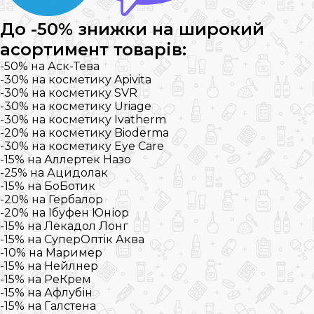
До -50% знижки на широкий
асортимент товарів:
-50% на Аск-Тева
-30% на косметику Apivita
-30% на косметику SVR
-30% на косметику Uriage
-30% на косметику Ivatherm
-20% на косметику Bioderma
-30% на косметику Eye Care
-15% на Аллертек Назо
-25% на Ацидолак
-15% на БоБотик
-20% на Гербалор
-20% на Ібуфен Юніор
-15% на Лекадол Лонг
-15% на СуперОптік Аква
-10% на Маример
-15% на Нейлнер
-15% на РеКрем
-15% на Афлубін
-15% на Галстена