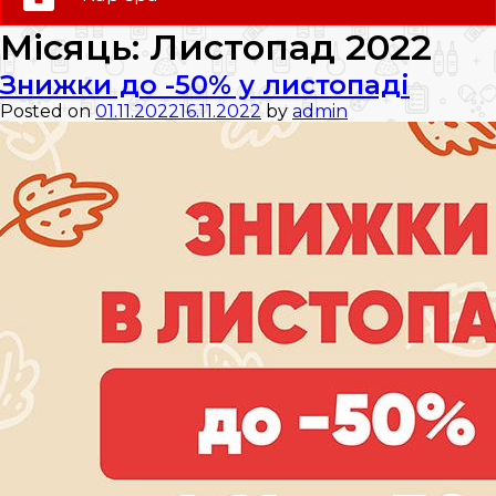
0 (800) 35-30-30
Місяць:
Листопад 2022
Слідкуй за нами:
Знижки до -50% у листопаді
Posted on
01.11.2022
16.11.2022
by
admin