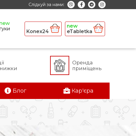
Слідкуй за нами:
гуки
Konex24
eTabletka
ії
Оренда
знижки
приміщень
Блог
Кар'єра