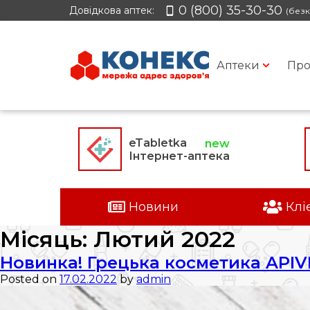
0 (800) 35-30-30
Довідкова аптек:
(безк
Аптеки
Про
eTabletka
Інтернет-аптека
Новини
Клі
Місяць:
Лютий 2022
Новинка! Грецька косметика APIV
Posted on
17.02.2022
by
admin