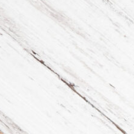
Довідкова аптек:
0 (800) 35-30-30
Слідкуй за нами: