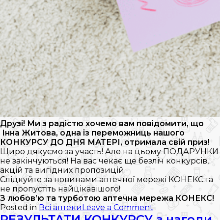
Друзі! Ми з радістю хочемо вам повідомити, що
Інна Житова,
одна із переможниць нашого
КОНКУРСУ ДО ДНЯ МАТЕРІ, отримала свій приз!
Щиро дякуємо за участь! Але на цьому ПОДАРУНКИ
не закінчуються! На вас чекає ще безліч конкурсів,
акцій та вигідних пропозицій.
Слідкуйте за новинами аптечної мережі КОНЕКС та
не пропустіть найцікавішого!
З любов’ю та турботою аптечна мережа КОНЕКС!
on
Posted in
Всі аптеки
Leave a Comment
Результати
РЕЗУЛЬТАТИ КОНКУРСУ з нагоди