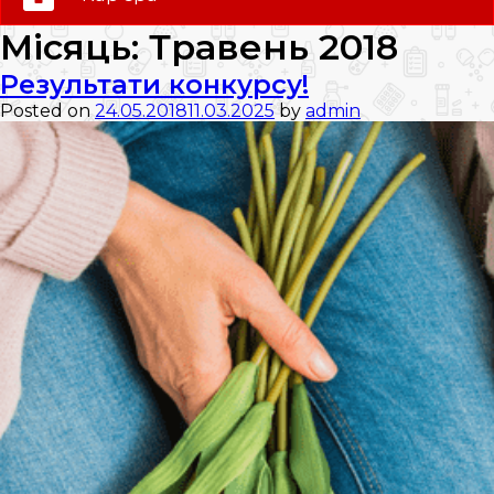
0 (800) 35-30-30
Місяць:
Травень 2018
Слідкуй за нами:
Результати конкурсу!
Posted on
24.05.2018
11.03.2025
by
admin