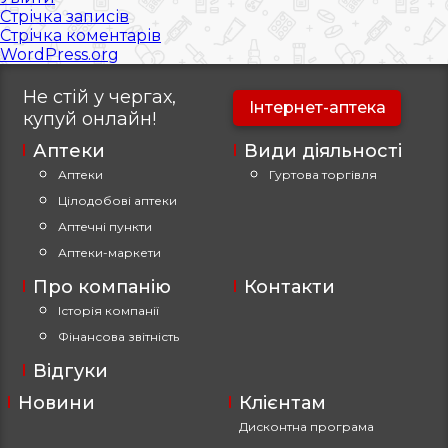
Стрічка записів
Стрічка коментарів
WordPress.org
Не стій у чергах,
Інтернет-аптека
купуй
онлайн!
Аптеки
Види діяльності
Аптеки
Гуртова торгівля
Цілодобові аптеки
Аптечні пункти
Аптеки-маркети
Про компанію
Контакти
Історія компанії
Фінансова звітність
Відгуки
Новини
Клієнтам
Дисконтна програма