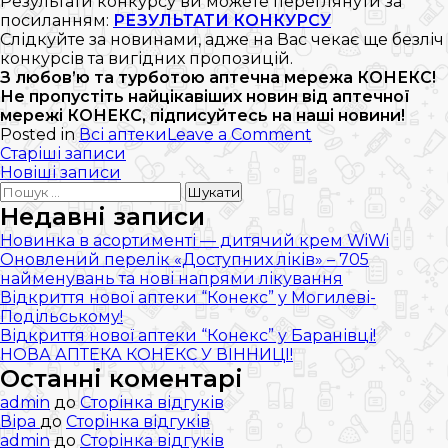
Результати конкурсу ви можете переглянути за
посиланням:
РЕЗУЛЬТАТИ КОНКУРСУ
Слідкуйте за новинами, адже на Вас чекає ще безліч
конкурсів та вигідних пропозицій.
З любов’ю та турботою аптечна мережа КОНЕКС!
Не пропустіть найцікавіших новин від аптечної
мережі КОНЕКС, підписуйтесь на наші новини!
on
Posted in
Всі аптеки
Leave a Comment
Навігація
РЕЗУЛЬТАТИ
Старіші записи
КОНКУРСУ
Новіші записи
записів
Пошук:
з
нагоди
Недавні записи
ДНЯ
Новинка в асортименті — дитячий крем WiWi
МАТЕРІ
Оновлений перелік «Доступних ліків» – 705
найменувань та нові напрями лікування
Відкриття нової аптеки “Конекс” у Могилеві-
Подільському!
Відкриття нової аптеки “Конекс” у Баранівці!
НОВА АПТЕКА КОНЕКС У ВІННИЦІ!
Останні коментарі
admin
до
Сторінка відгуків
Віра
до
Сторінка відгуків
admin
до
Сторінка відгуків