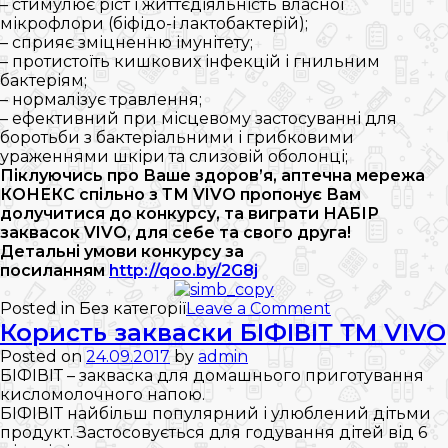
– стимулює ріст і життєдіяльність власної
мікрофлори (біфідо-і лактобактерій);
– сприяє зміцненню імунітету;
– протистоїть кишкових інфекцій і гнильним
бактеріям;
– нормалізує травлення;
– ефективний при місцевому застосуванні для
боротьби з бактеріальними і грибковими
ураженнями шкіри та слизовій оболонці;
Піклуючись про Ваше здоров’я, аптечна мережа
КОНЕКС спільно з ТМ VIVO пропонує Вам
долучитися до конкурсу, та виграти НАБІР
заквасок VIVO, для себе та свого друга!
Детальні умови конкурсу за
посиланням
http://qoo.by/2G8j
on
Posted in Без категорії
Leave a Comment
Чим
Користь закваски БІФІВІТ ТМ VIVO
корисна
Posted on
24.09.2017
by
admin
закваска
БІФІВІТ – закваска для домашнього приготування
СІМБІЛАКТ
кисломолочного напою.
VIVO?
БІФІВІТ найбільш популярний і улюблений дітьми
продукт. Застосовується для годування дітей від 6