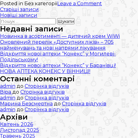
on
Posted in Без категорії
Leave a Comment
Навігація
Користь
Старіші записи
закваски
Новіші записи
записів
Пошук:
БІФІВІТ
ТМ
Недавні записи
VIVO
Новинка в асортименті — дитячий крем WiWi
Оновлений перелік «Доступних ліків» – 705
найменувань та нові напрями лікування
Відкриття нової аптеки “Конекс” у Могилеві-
Подільському!
Відкриття нової аптеки “Конекс” у Баранівці!
НОВА АПТЕКА КОНЕКС У ВІННИЦІ!
Останні коментарі
admin
до
Сторінка відгуків
Віра
до
Сторінка відгуків
admin
до
Сторінка відгуків
Марина Безсмертна
до
Сторінка відгуків
admin
до
Сторінка відгуків
Архіви
Квітень 2026
Листопад 2025
Травень 2025