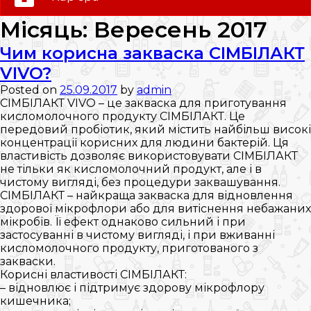
0 (800) 35-30-30
Місяць:
Вересень 2017
Слідкуй за нами:
Чим корисна закваска СІМБІЛАКТ
VIVO?
Posted on
25.09.2017
by
admin
СІМБІЛАКТ VIVO – це закваска для приготування
кисломолочного продукту СІМБІЛАКТ. Це
передовий пробіотик, який містить найбільш високі
концентрації корисних для людини бактерій. Ця
властивість дозволяє використовувати СІМБІЛАКТ
не тільки як кисломолочний продукт, але і в
чистому вигляді, без процедури заквашування.
СІМБІЛАКТ – найкраща закваска для відновлення
здорової мікрофлори або для витіснення небажаних
мікробів. Її ефект однаково сильний і при
застосуванні в чистому вигляді, і при вживанні
кисломолочного продукту, приготованого з
закваски.
Корисні властивості СІМБІЛАКТ:
– відновлює і підтримує здорову мікрофлору
кишечника;