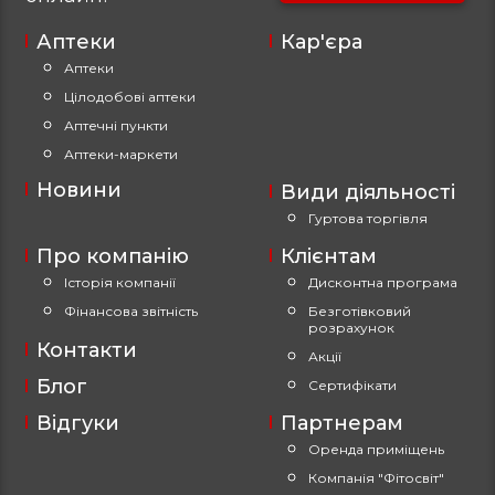
Аптеки
Кар'єра
Аптеки
Цілодобові аптеки
Аптечні пункти
Аптеки-маркети
Новини
Види діяльності
Гуртова торгівля
Про компанію
Клієнтам
Історія компанії
Дисконтна програма
Фінансова звітність
Безготівковий
розрахунок
Контакти
Акції
Блог
Сертифікати
Відгуки
Партнерам
Оренда приміщень
Компанія "Фітосвіт"