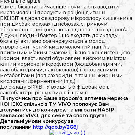
місяців і старше.
Саме з біфівіту найчастіше починають вводити
кисломолочні продукти в раціон дитини.
БІФІВІТ відновлює здорову мікрофлору кишечника
при дисбактеріозах і дисбіозах, сприяючи
збереженню, зміцненню та відновленню здоров’я.
Дружні людині бактерії, що входять до складу
біфівіту, активно розмножуються в молоці,
утворюючи густий кисломолочний напій з
приємним м’яким смаком і ніжною консистенцією.
Корисні властивості обумовлені високим вмістом
клітин корисної мікрофлори (біфідобактеріями,
лактобактеріями, лактококков) і їх корисними
метаболітами (полісахариди, вітаміни, жирними
кислотами, ферментами і т.д.)
До складу БІФІВІТУ входять біфідобактерії,
лактобактерії різних видів і штамів.
Піклуючись про Ваше здоров’я, аптечна мережа
КОНЕКС спільно з ТМ VIVO пропонує Вам
долучитися до конкурсу, та виграти НАБІР
заквасок VIVO, для себе та свого друга!
Детальні умови конкурсу за
посиланням
http://qoo.by/2G8j