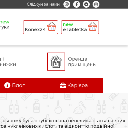
Слідкуй за нами:
гуки
Konex24
eTabletka
ії
Оренда
знижки
приміщень
Блог
Кар'єра
 в якому була опублікована невелика стаття вчених
а нуклеїнових кислот» та відкриттю подвійної