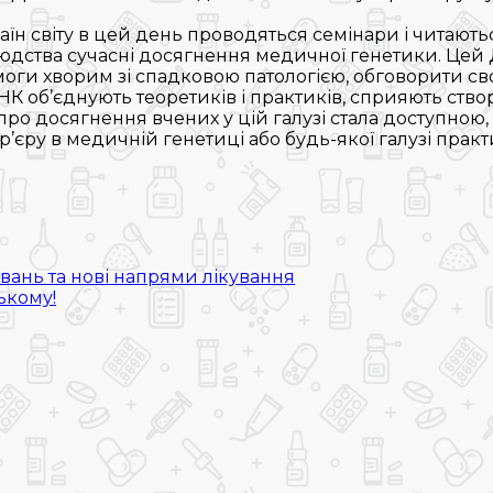
Довідкова аптек:
н світу в цей день проводяться семінари і читаються т
людства сучасні досягнення медичної генетики. Цей Д
0 (800) 35-30-30
оги хворим зі спадковою патологією, обговорити сво
ДНК об’єднують теоретиків і практиків, сприяють ст
 досягнення вчених у цій галузі стала доступною, щ
Слідкуй за нами:
р’єру в медичній генетиці або будь-якої галузі пра
вань та нові напрями лікування
ькому!