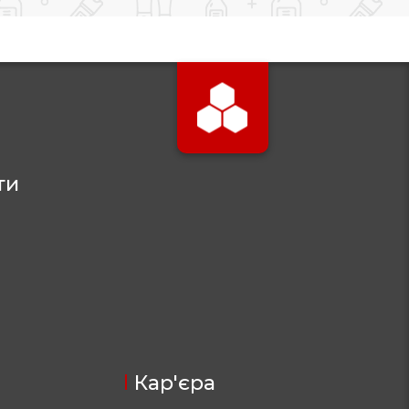
ти
Кар'єра