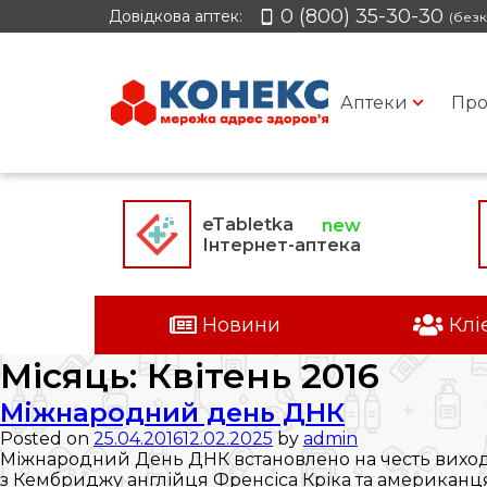
0 (800) 35-30-30
Довідкова аптек:
(безк
Аптеки
Про
eTabletka
Інтернет-аптека
Новини
Клі
Місяць:
Квітень 2016
Міжнародний день ДНК
Posted on
25.04.2016
12.02.2025
by
admin
Міжнародний День ДНК встановлено на честь виходу 
з Кембриджу англійця Френсіса Кріка та американця