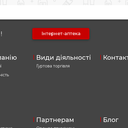
!
Інтернет-аптека
панію
Види діяльності
Контак
ї
Гуртова торгівля
ність
Партнерам
Блог