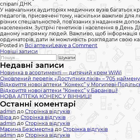
спіралі ДНК.
У навчальних аудиторіях медичних вузів багатьох краї
педагогів, присвячені тому, наскільки важливі для 
різних спеціальностей, пов’язаних з наданням допом
населенням. Зустрічі генетиків і населення в День 
даному напрямку людей. Важливо, щоб інформація про
ординаторів, дати їм можливість розглядати свою ка
on
Posted in
Всі аптеки
Leave a Comment
Навігація
Міжнародний
Новіші записи
Пошук:
день
записів
ДНК
Недавні записи
Новинка в асортименті — дитячий крем WiWi
Оновлений перелік «Доступних ліків» – 705 наймену
Відкриття нової аптеки “Конекс” у Могилеві-Подільс
Відкриття нової аптеки “Конекс” у Баранівці!
НОВА АПТЕКА КОНЕКС У ВІННИЦІ!
Останні коментарі
admin
до
Сторінка відгуків
Віра
до
Сторінка відгуків
admin
до
Сторінка відгуків
Марина Безсмертна
до
Сторінка відгуків
admin
до
Сторінка відгуків