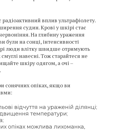
є радіоактивний вплив ультрафіолету.
ширення судин. Крові у шкірі стає
очервоніння. На глибину ураження
ви були на сонці, інтенсивності
ірі люди влітку швидше отримують
 смуглі навесні. Тож старайтеся не
хищайте шкіру одягом, а очі –
.
и сонячних опіках, якщо ви
авми:
ьові відчуття на ураженій ділянці;
ідвищення температури;
а;
их опіках можлива лихоманка,