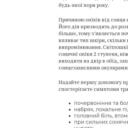
будь-якої пори року.
Причиною опіків від сонця 
Його дія призводить до роз
більше, тому з’являється п
впливає тип шкіри, скільки 
випромінювання. Світлошк
сонячні опіки 2 ступеня, ніж
виходити на двір в обід, за
сонцезахисними окулярами
Надайте першу допомогу пр
спостерігаєте симптоми тр
почервоніння та бол
набряк, локальне п
головний біль, втом
при сильних сонячн