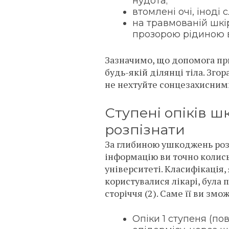
нудота;
втомлені очі, іноді
на травмованій шкір
прозорою рідиною
Зазначимо, що допомога пр
будь-якій ділянці тіла. Згор
не нехтуйте сонцезахисним
Ступені опіків шк
розпізнати
За глибиною ушкоджень розр
інформацію ви точно колись
університеті. Класифікація,
користувалися лікарі, була 
сторіччя (2). Саме її ви змо
Опіки 1 ступеня (по