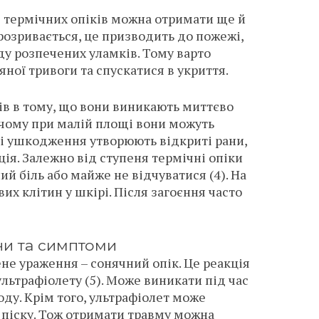
ні термічних опіків можна отримати ще й
 розривається, це призводить до пожежі,
ду розпечених уламків. Тому варто
яної тривоги та спускатися в укриття.
ів в тому, що вони виникають миттєво
ичому при малій площі вони можуть
ні ушкодження утворюють відкриті рани,
ія. Залежно від ступеня термічні опіки
й біль або майже не відчуватися (4). На
вих клітин у шкірі. Після загоєння часто
ни та симптоми
е ураження – сонячний опік. Це реакція
льтрафіолету (5). Може виникати під час
оду. Крім того, ультрафіолет може
, піску. Тож отримати травму можна