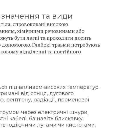
изначення та види
 тіла, спровоковані високою
анням, хімічними речовинами або
ожуть бути легкі та проходити досить
 допомогою. Глибокі травми потребують
піковому відділенні та постійного
ься під впливом високих температур.
римані від сонця, дугового
, рентгену, радіації, променевої
струмом через електричні шнури,
ні кабелі, ба навіть блискавку.
сильнодіючими лугами чи кислотами.