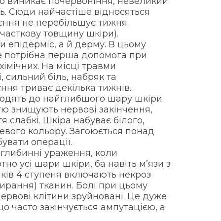
що виникає почервоніння, невеликий
ль. Сюди найчастіше відносяться
оєння не перебільшує тижня.
 часткову товщину шкіри).
 епідерміс, а й дерму. В цьому
е потрібна перша допомога при
хімічних. На місці травми
, сильний біль, набряк та
ння триває декілька тижнів.
ходять до найглибшого шару шкіри.
ю знищують нервові закінчення,
тя слабкі. Шкіра набуває білого,
евого кольору. Загоюється понад
увати операції.
 глибинні ураження, коли
о усі шари шкіри, ба навіть м’язи з
іків 4 ступеня включають некроз
мирання) тканин. Болі при цьому
нервові клітини зруйновані. Це дуже
о часто закінчується ампутацією, а