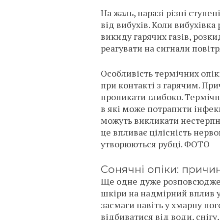
На жаль, наразі різні ступе
від вибухів. Коли вибухівка
викиду гарячих газів, розки
реагувати на сигнали повітр
Особливість термічних опік
при контакті з гарячим. Пр
проникати глибоко. Терміч
в які може потрапити інфекц
можуть викликати нестерпни
це впливає цілісність нерво
утворюються рубці. ФОТО
Сонячні опіки: причи
Ще одне дуже розповсюджен
шкіри на надмірний вплив у
засмаги навіть у хмарну пог
відбиватися від води, снігу