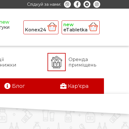
Слідкуй за нами:
гуки
Konex24
eTabletka
ії
Оренда
знижки
приміщень
Блог
Кар'єра