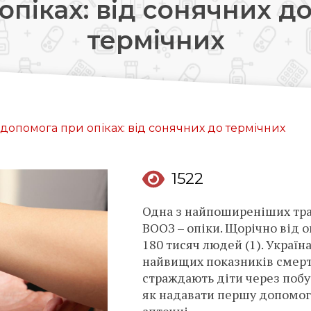
опіках: від сонячних д
Довідкова аптек:
термічних
0 (800) 35-30-30
Слідкуй за нами:
допомога при опіках: від сонячних до термічних
1522
Одна з найпоширеніших тра
ВООЗ – опіки. Щорічно від
180 тисяч людей (1). Україна
найвищих показників смертно
страждають діти через побут
як надавати першу допомог