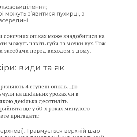
 сльозовиділення;
і можуть з’явитися пухирці, з
всередині
.
и сонячних опіках може знадобитися на
ати можуть навіть губи та мочки вух. Тож
и засобами перед виходом з дому.
іри: види та як
ізняють 4 ступені опіків. Цю
 чули на шкільних уроках чи в
 якою декілька десятиліть
прийнята ще у 60-х роках минулого
жете пригадати:
верхневі). Травмується верхній шар