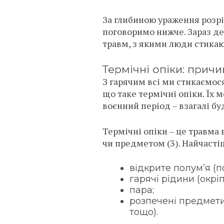
За глибиною ураження розріз
поговоримо нижче. Зараз де
травм, з якими люди стикаю
Термічні опіки: причи
З гарячим всі ми стикаємос
що таке термічні опіки. Їх 
воєнний період – взагалі бу
Термічні опіки – це травма 
чи предметом (3). Найчасті
відкрите полум’я (п
гарячі рідини (окріп
пара;
розпечені предмети
тощо).