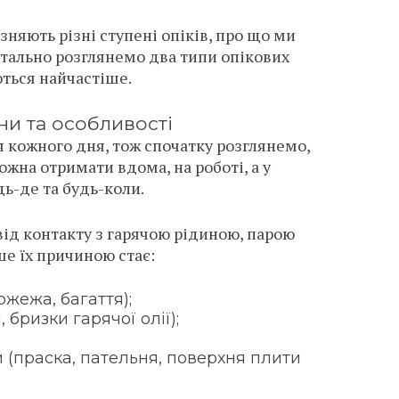
няють різні ступені опіків, про що ми
тально розглянемо два типи опікових
ться найчастіше.
ни та особливості
я кожного дня, тож спочатку розглянемо,
можна отримати вдома, на роботі, а у
дь-де та будь-коли.
від контакту з гарячою рідиною, парою
ше їх причиною стає:
ожежа, багаття);
, бризки гарячої олії);
 (праска, пательня, поверхня плити