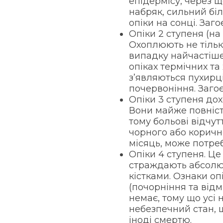
епідермісу, через 
набряк, сильний бі
опіки на сонці. Заг
Опіки 2 ступеня (на
Охоплюють не тільки
випадку найчастіш
опіках термічних та 
з’являються пухирці
почервоніння. Загоє
Опіки 3 ступеня до
Вони майже повніст
тому больові відчут
чорного або коричн
місяць, може потреб
Опіки 4 ступеня. Це
страждають абсолютн
кістками. Ознаки оп
(почорніння та від
немає, тому що усі 
небезпечний стан, щ
іноді смертю.