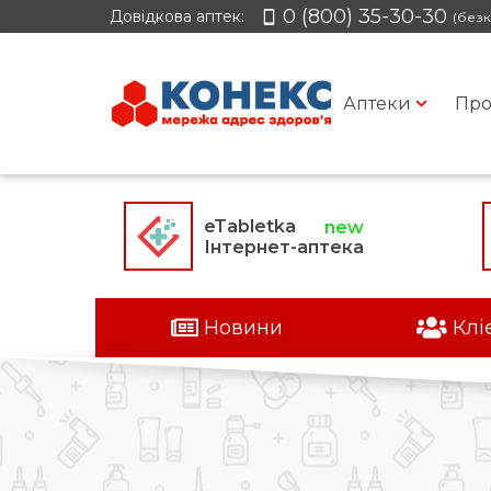
0 (800) 35-30-30
Довідкова аптек:
(безк
Аптеки
Про
eTabletka
Інтернет-аптека
Новини
Клі