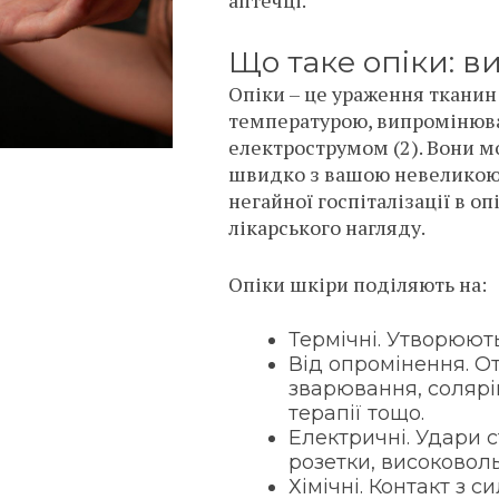
аптечці.
Що таке опіки: в
Опіки – це ураження тканин
температурою, випромінюв
електрострумом (2). Вони м
швидко з вашою невеликою
негайної госпіталізації в о
лікарського нагляду.
Опіки шкіри поділяють на:
Термічні. Утворюют
Від опромінення. От
зварювання, солярію
терапії тощо.
Електричні. Удари 
розетки, високовольт
Хімічні. Контакт з 