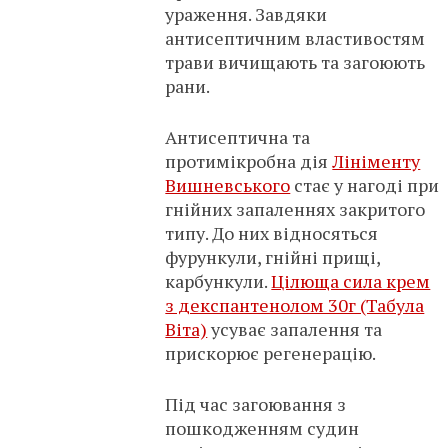
ураження. Завдяки
антисептичним властивостям
трави вичищають та загоюють
рани.
Антисептична та
протимікробна дія
Лініменту
Вишневського
стає у нагоді при
гнійних запаленнях закритого
типу. До них відносяться
фурункули, гнійні прищі,
карбункули.
Цілюща сила крем
з декспантенолом 30г (Табула
Віта)
усуває запалення та
прискорює регенерацію.
Під час загоювання з
пошкодженням судин