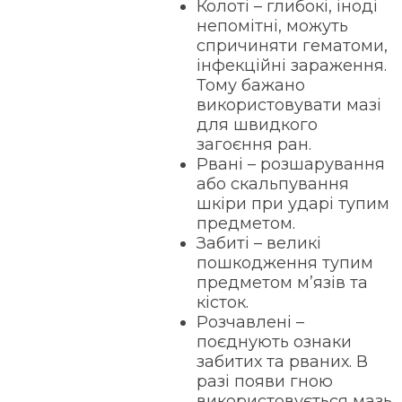
Колоті – глибокі, іноді
непомітні, можуть
спричиняти гематоми,
інфекційні зараження.
Тому бажано
використовувати мазі
для швидкого
загоєння ран.
Рвані – розшарування
або скальпування
шкіри при ударі тупим
предметом.
Забиті – великі
пошкодження тупим
предметом м’язів та
кісток.
Розчавлені –
поєднують ознаки
забитих та рваних. В
разі появи гною
використовується мазь