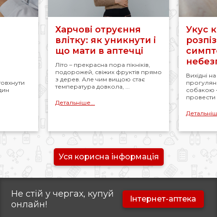
Харчові отруєння
Укус к
влітку: як уникнути і
розпіз
що мати в аптечці
симпт
небез
Літо – прекрасна пора пікніків,
подорожей, свіжих фруктів прямо
Вихідні н
з дерев. Але чим вищою стає
товхнути
прогулянк
температура довкола, ...
удин
собакою 
провести ч
Детальніше...
Детальніше
Уся корисна інформація
Не стій у чергах, купуй
Інтернет-аптека
онлайн!