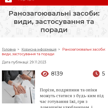
0 (800) 35-30-30
Ранозагоювальні засоби:
Слідкуй за нами:
види, застосування та
поради
Головна
Корисна інформація
Ранозагоювальні засоби:
види, застосування та поради
Дата публікації: 29.11.2023
8139
5
Порізи, подряпини та опіки
можуть статися з будь-ким під
час готування їжі, гри з
домашнім улюбленцем, і