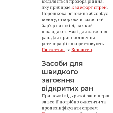
виділяється прозора рідина,
яку прибирає
Кадефорт спрей
.
Порошкова речовина абсорбує
вологу, створюючи захисний
бар’єр на шкірі, на який
накладають мазі для загоєння
ран. Для пришвидшення
регенерації використовують
Пантестин
та
Бепантен
.
Засоби для
швидкого
загоєння
відкритих ран
При появі відкритої рани перш
за все її потрібно очистити та
продезінфікувати спреєм