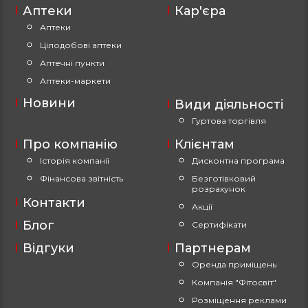
Аптеки
Кар'єра
Аптеки
Цілодобові аптеки
Аптечні пункти
Аптеки-маркети
Новини
Види діяльності
Гуртова торгівля
Про компанію
Клієнтам
Історія компанії
Дисконтна програма
Фінансова звітність
Безготівковий
розрахунок
Контакти
Акції
Блог
Сертифікати
Відгуки
Партнерам
Оренда приміщень
Компанія "Фітосвіт"
Розміщення реклами