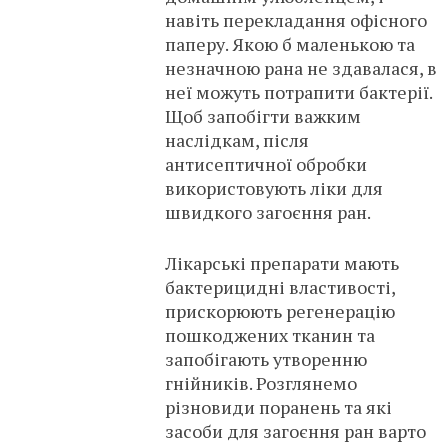
навіть перекладання офісного
паперу. Якою б маленькою та
незначною рана не здавалася, в
неї можуть потрапити бактерії.
Щоб запобігти важким
наслідкам, після
антисептичної обробки
використовують ліки для
швидкого загоєння ран.
Лікарські препарати мають
бактерицидні властивості,
прискорюють регенерацію
пошкоджених тканин та
запобігають утворенню
гнійників. Розглянемо
різновиди поранень та які
засоби для загоєння ран варто