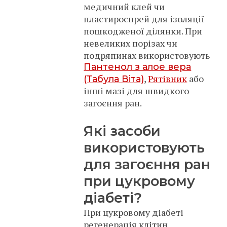
медичний клей чи
пластироспрей для ізоляції
пошкодженої ділянки. При
невеликих порізах чи
подряпинах використовують
Пантенол з алое вера
,
Рятівник
або
(Табула Віта)
інші мазі для швидкого
загоєння ран.
Які засоби
використовують
для загоєння ран
при цукровому
діабеті?
При цукровому діабеті
регенерація клітин