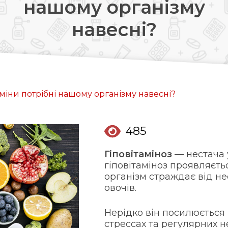
нашому організму
Довідкова аптек:
навесні?
0 (800) 35-30-30
Слідкуй за нами:
аміни потрібні нашому організму навесні?
485
Гіповітаміноз
— нестача у
гіповітаміноз проявляєть
організм страждає від нес
овочів.
Нерідко він посилюється
стрессах та регулярних 