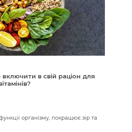
 включити в свій раціон для
ітамінів?
функції організму, покращює зір та