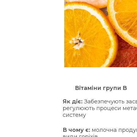
Вітаміни групи B
Як діє:
Забезпечують засв
регулюють процеси метаб
систему
В чому є:
молочна продукц
види горіхів