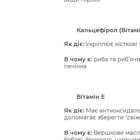
Кальцефірол (Вітамі
Як діє:
Укріплює кісткові т
В чому є:
риба та риб’ячи
печінка
Вітамін E
Як діє:
Має антиоксидальн
допомагає зберегти “свіжі
В чому є:
Вершкове масло
бобові, броколлі, шипшин