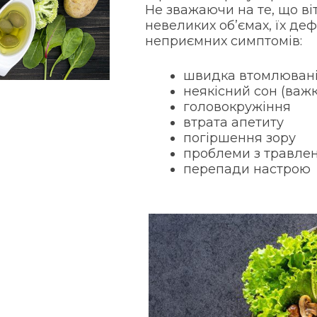
Не зважаючи на те, що ві
невеликих об’ємах, їх де
неприємних симптомів:
швидка втомлювані
неякісний сон (важ
головокружіння
втрата апетиту
погіршення зору
проблеми з травле
перепади настрою