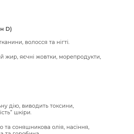
н D)
канини, волосся та нігті.
й жир, яєчні жовтки, морепродукти,
у дію, виводить токсини,
сть” шкіри.
 та соняшникова олія, насіння,
а та горобина