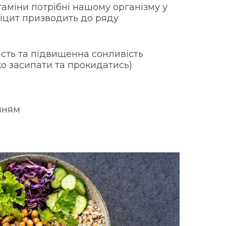
таміни потрібні нашому організму у
фіцит призводить до ряду
сть та підвищенна сонливість
ко засипати та прокидатись)
нням