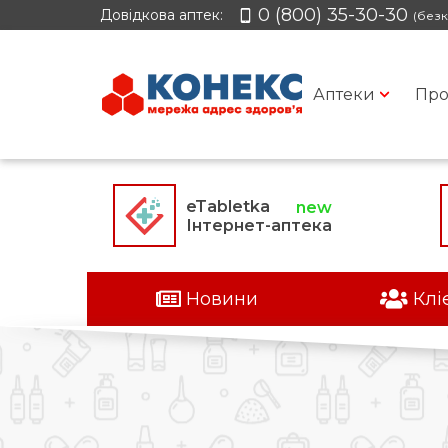
0 (800) 35-30-30
Довідкова аптек:
(безк
Аптеки
Про
eTabletka
Інтернет-аптека
Новини
Клі