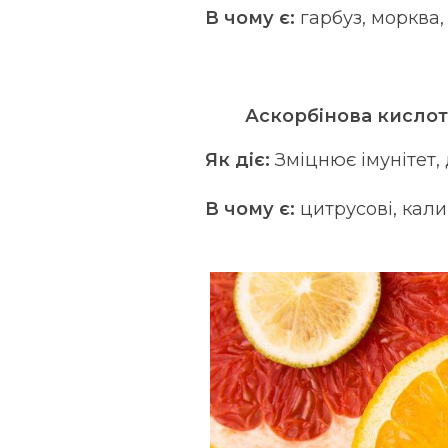
В чому є:
гарбуз, морква,
Аскорбінова кислота
Як діє:
Зміцнює імунітет,
В чому є:
цитрусові, кали