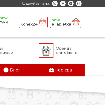
Слідкуй за нами:
гуки
Konex24
eTabletka
ії
Оренда
знижки
приміщень
Блог
Кар'єра