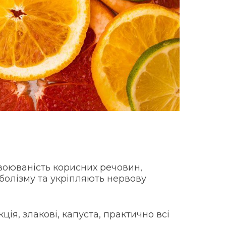
оюваність корисних речовин,
олізму та укріпляють нервову
ія, злакові, капуста, практично всі