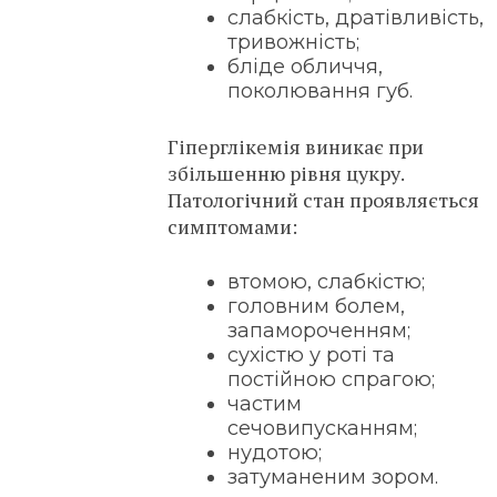
слабкість, дратівливість,
тривожність;
бліде обличчя,
поколювання губ.
Гіперглікемія виникає при
збільшенню рівня цукру.
Патологічний стан проявляється
симптомами:
втомою, слабкістю;
головним болем,
запамороченням;
сухістю у роті та
постійною спрагою;
частим
сечовипусканням;
нудотою;
затуманеним зором.