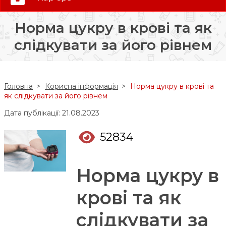
0 (800) 35-30-30
Норма цукру в крові та як
Слідкуй за нами:
слідкувати за його рівнем
Головна
Корисна інформація
Норма цукру в крові та
як слідкувати за його рівнем
Дата публікації: 21.08.2023
52834
Норма цукру в
крові та як
слідкувати за