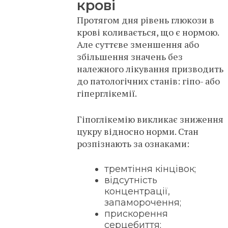
крові
Протягом дня рівень глюкози в
крові коливається, що є нормою.
Але суттєве зменшення або
збільшення значень без
належного лікування призводить
до патологічних станів: гіпо- або
гіперглікемії.
Гіпоглікемію викликає зниження
цукру відносно норми. Стан
розпізнають за ознаками:
тремтіння кінцівок;
відсутність
концентрації,
запаморочення;
прискорення
серцебиття;