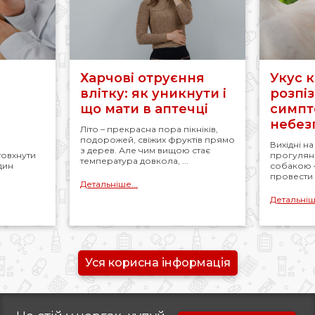
Харчові отруєння
Укус к
влітку: як уникнути і
розпіз
що мати в аптечці
симпт
небез
Літо – прекрасна пора пікніків,
подорожей, свіжих фруктів прямо
Вихідні н
з дерев. Але чим вищою стає
товхнути
прогулянк
температура довкола, ...
удин
собакою 
провести ч
Детальніше...
Детальніше
Уся корисна інформація