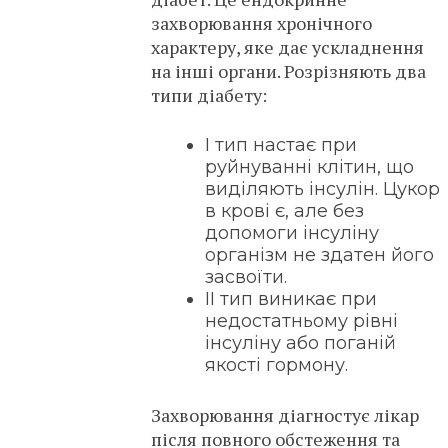
захворювання хронічного
характеру, яке дає ускладнення
на інші органи. Розрізняють два
типи діабету:
I тип настає при
руйнуванні клітин, що
виділяють інсулін. Цукор
в крові є, але без
допомоги інсуліну
організм не здатен його
засвоїти.
II тип виникає при
недостатньому рівні
інсуліну або поганій
якості гормону.
Захворювання діагностує лікар
після повного обстеження та