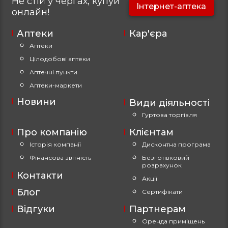
Не стій у чергах, купуй
Інтернет-аптека
онлайн!
Аптеки
Кар'єра
Аптеки
Цілодобові аптеки
Аптечні пункти
Аптеки-маркети
Новини
Види діяльності
Гуртова торгівля
Про компанію
Клієнтам
Історія компанії
Дисконтна програма
Фінансова звітність
Безготівковий
розрахунок
Контакти
Акції
Блог
Сертифікати
Відгуки
Партнерам
Оренда приміщень