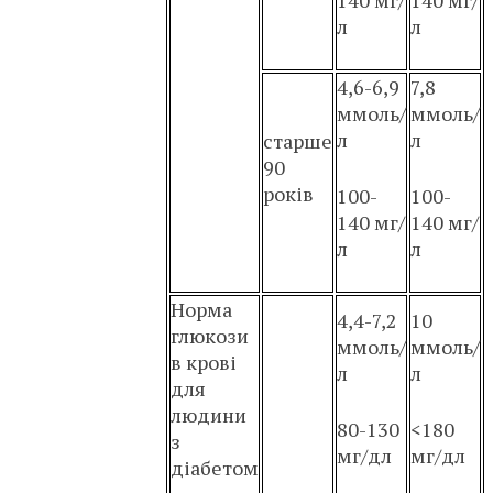
л
л
4,6-6,9
7,8
ммоль/
ммоль/
л
л
старше
90
років
100-
100-
140 мг/
140 мг/
л
л
Норма
4,4-7,2
10
глюкози
ммоль/
ммоль/
в крові
л
л
для
людини
80-130
<180
з
мг/дл
мг/дл
діабетом