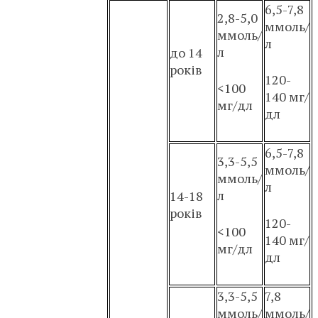
6,5-7,8
2,8-5,0
ммоль/
ммоль/
л
л
до 14
років
120-
<100
140 мг/
мг/дл
дл
6,5-7,8
3,3-5,5
ммоль/
ммоль/
л
л
14-18
років
120-
<100
140 мг/
мг/дл
дл
3,3-5,5
7,8
ммоль/
ммоль/