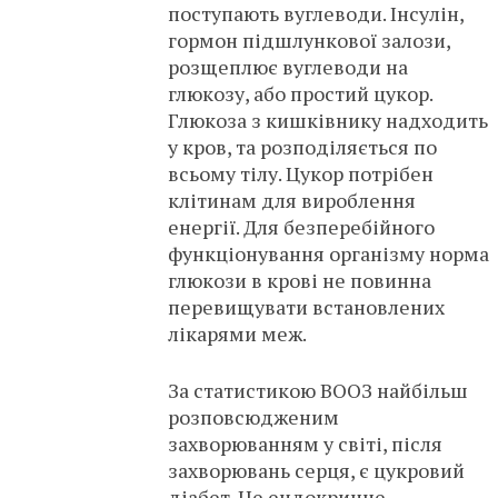
поступають вуглеводи. Інсулін,
гормон підшлункової залози,
розщеплює вуглеводи на
глюкозу, або простий цукор.
Глюкоза з кишківнику надходить
у кров, та розподіляється по
всьому тілу. Цукор потрібен
клітинам для вироблення
енергії. Для безперебійного
функціонування організму норма
глюкози в крові не повинна
перевищувати встановлених
лікарями меж.
За статистикою ВООЗ найбільш
розповсюдженим
захворюванням у світі, після
захворювань серця, є цукровий
діабет. Це ендокринне