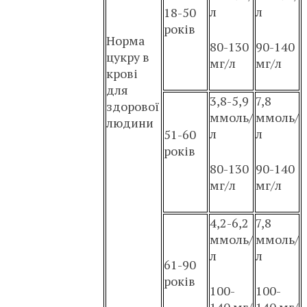
л
л
18-50
років
Норма
80-130
90-140
цукру в
мг/л
мг/л
крові
для
3,8-5,9
7,8
здорової
ммоль/
ммоль/
людини
л
л
51-60
років
80-130
90-140
мг/л
мг/л
4,2-6,2
7,8
ммоль/
ммоль/
л
л
61-90
років
100-
100-
140 мг/
140 мг/