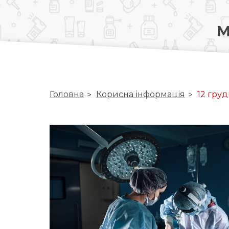
м
Головна
Корисна інформація
12 гру