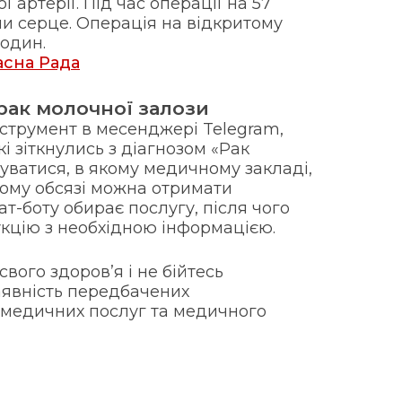
 артерії. Під час операції на 57
ли серце. Операція на відкритому
годин.
асна Рада
 рак молочної залози
струмент в месенджері Telegram,
і зіткнулись з діагнозом «Рак
туватися, в якому медичному закладі,
якому обсязі можна отримати
ат-боту обирає послугу, після чого
укцію з необхідною інформацією.
вого здоров’я і не бійтесь
аявність передбачених
медичних послуг та медичного