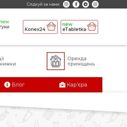
Слідкуй за нами:
гуки
Konex24
eTabletka
ії
Оренда
знижки
приміщень
Блог
Кар'єра