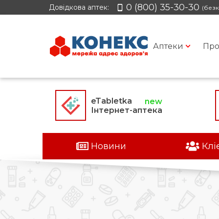
0 (800) 35-30-30
Довідкова аптек:
(безк
Аптеки
Про
eTabletka
Інтернет-аптека
Новини
Клі