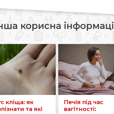
нша корисна інформац
с кліща: як
Печія під час
пізнати та які
вагітності: