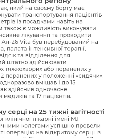
ентрального регіону
ітак, який на своєму борту має
онувати транспортування пацієнтів
етрів із посадками навіть на
м також є можливість виконувати
енсивне лікування та проводити
н Ан-26 Vita був перебудований на
а, палата інтенсивної терапії,
ідсік та відділення для
ий штатно здійснювати
х тяжкохворих або поранених у
12 поранених у положенні «сидячи».
еодноразово вміщав і до 15
так здійснив одночасне
медиків та 17 пацієнтів.
у серці на 25 тижні вагітності
 клінічної лікарні імені М.І.
личними колегами успішно провели
сті операцію на відкритому серці із