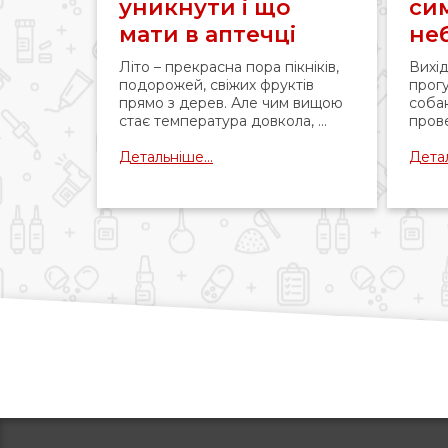
уникнути і що
си
мати в аптечці
не
Літо – прекрасна пора пікніків,
Вихід
подорожей, свіжих фруктів
прогу
прямо з дерев. Але чим вищою
соба
стає температура довкола, ...
прове
Детальніше...
Детал