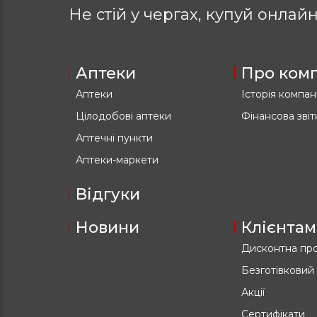
Не стій у чергах, купуй
онлайн
Аптеки
Про ком
Аптеки
Історія компані
Цілодобові аптеки
Фінансова звіт
Аптечні пункти
Аптеки-маркети
Відгуки
Новини
Клієнтам
Дисконтна пр
Безготівковий
Акції
Сертифікати