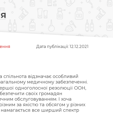
ня
чення
Дата публікації: 12.12.2021
а спільнота відзначає особливий
 загальному медичному забезпеченні.
ершої одноголосної резолюції ООН,
абезпечити своїх громадян
ичним обслуговуванням. І хоча
ізним за якістю та обсягом у різних
их намагається все ширший спектр