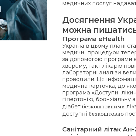
медичних послуг надават
Досягнення Укра
можна пишатис
Програма eHealth
Україна в цьому плані ста
медичні процедури тепер
за допомогою програми e
хворому, так і лікарю по
лабораторні аналізи велис
проводили. Ця інформаці
медична карточка, до якої
програма «Доступні ліки»
гіпертонію, бронхіальну 
безкоштовними
діабет
ліка
безкоштовно
доступні
пос
Санітарний літак Ан-