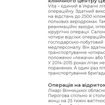
клінічного центру Ц
Vita – єдиний в Україні л
операційну. Здатний вик
на відстань до 2500 кілом
польових аеродромах. Та
реанімаційні заходи, інт
хірургічні операції. Сало
чотири відсіки: операційн
господарсько-побутовий в
медперсоналу. Він здатн
транспортування чотирьо
положенні «лежачи» або 
У 2014-2015 роках літак н
поранених. А один раз лі
транспортування бригади 
Операція на відритом
Лікарі Вінницької обласної
Пирогова спільно зі сто
жінці на 25 тижні вагітно