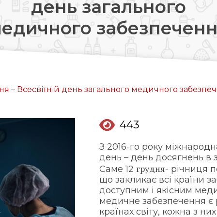
день загального
Довідкова аптек:
едичного забезпечен
0 (800) 35-30-30
Слідкуй за нами:
дня – Всесвітній день загального медичного забезпе
443
З 2016-го року міжнародн
день – день досягнень в
грудня-
Саме 12
річниця п
що закликає всі країни з
доступним і якісним мед
медичне забезпечення є р
країнах світу, кожна з н