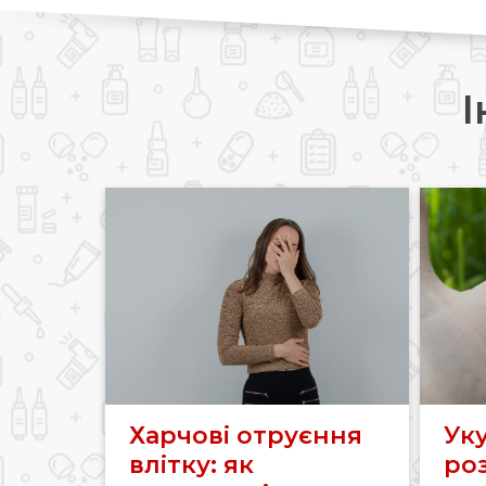
І
Харчові отруєння
Уку
влітку: як
роз