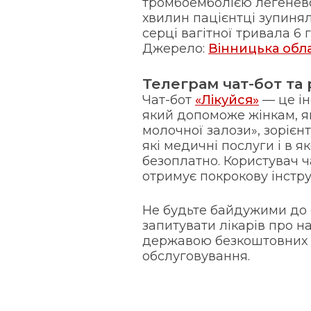
тромбоемболією легеневої
хвилин пацієнтці зупиня
серці вагітної тривала 6 
Джерело:
Вінницька обл
Телеграм чат-бот та
Чат-бот
«Лікуйся»
— це ін
який допоможе жінкам, як
молочної залози», зорієн
які медичні послуги і в 
безоплатно. Користувач ч
отримує покрокову інстр
Не будьте байдужими до с
запитувати лікарів про н
державою безкоштовних 
обслуговування.