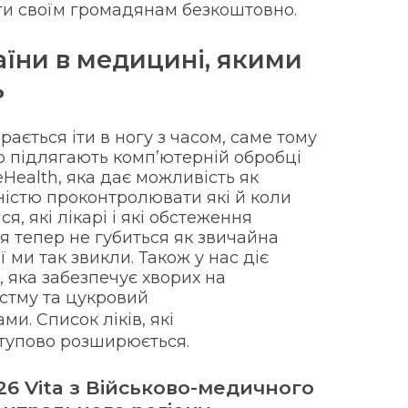
и своїм громадянам безкоштовно.
їни в медицині, якими
ь
рається іти в ногу з часом, саме тому
 підлягають комп’ютерній обробці
Health, яка дає можливість як
вністю проконтролювати які й коли
я, які лікарі і які обстеження
я тепер не губиться як звичайна
 ми так звикли. Також у нас діє
, яка забезпечує хворих на
астму та цукровий
ми. Список ліків, які
тупово розширюється.
26 Vita з Військово-медичного