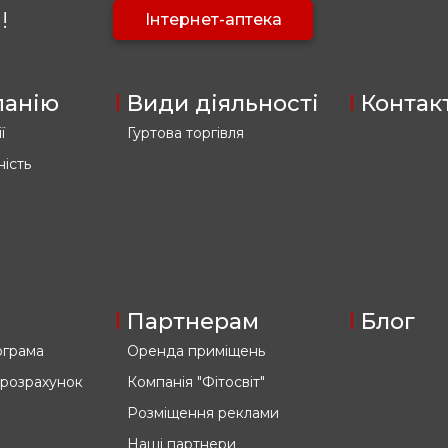
!
Інтернет-аптека
панію
Види діяльності
Контак
ї
Гуртова торгівля
ність
Партнерам
Блог
ограма
Оренда приміщень
 розрахунок
Компанія "Фітосвіт"
Розміщення реклами
Наші партнери