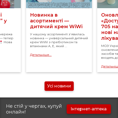
ї
Новинка в
Оновл
” у
асортименті —
«Досту
дитячий крем WiWi
705 н
нові 
 мережа
У нашому асортименті з’явилась
лікув
 — тепер
новинка — універсальний дитячий
Нова
крем WiWi з пребіотиком та
МОЗ Укра
вітамінами A, E, який ...
оновлений
засобів т
Детальніше...
входять д
Детальніше
Усі новини
Не стій у чергах, купуй
Інтернет-аптека
онлайн!