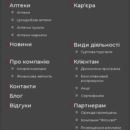
Аптеки
Кар'єра
Аптеки
Цілодобові аптеки
Аптечні пункти
Аптеки-маркети
Новини
Види діяльності
Гуртова торгівля
Про компанію
Клієнтам
Історія компанії
Дисконтна програма
Фінансова звітність
Безготівковий
розрахунок
Контакти
Акції
Блог
Сертифікати
Відгуки
Партнерам
Оренда приміщень
Компанія "Фітосвіт"
Розміщення реклами