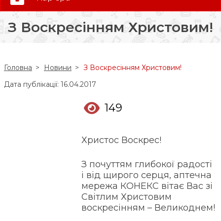
0 (800) 35-30-30
З Воскресінням Христовим!
Слідкуй за нами:
Головна
Новини
З Воскресінням Христовим!
Дата публікації: 16.04.2017
149
Христос Воскрес!
З почуттям глибокої радості
і від щирого серця, аптечна
мережа КОНЕКС вітає Вас зі
Світлим Христовим
воскресінням – Великоднем!