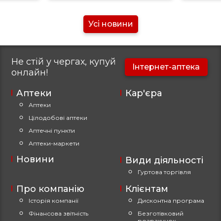
Усі новини
Не стій у чергах, купуй
Інтернет-аптека
онлайн!
Аптеки
Кар'єра
Аптеки
Цілодобові аптеки
Аптечні пункти
Аптеки-маркети
Новини
Види діяльності
Гуртова торгівля
Про компанію
Клієнтам
Історія компанії
Дисконтна програма
Фінансова звітність
Безготівковий
розрахунок