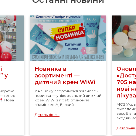
ї
Новинка в
Оновл
” у
асортименті —
«Досту
дитячий крем WiWi
705 н
нові 
 мережа
У нашому асортименті з’явилась
лікув
 — тепер
новинка — універсальний дитячий
Нова
крем WiWi з пребіотиком та
МОЗ Укра
вітамінами A, E, який ...
оновлений
засобів т
Детальніше...
входять д
Детальніше