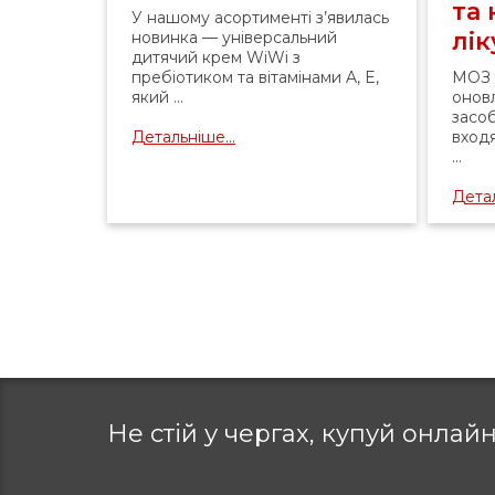
та
У нашому асортименті з’явилась
лі
новинка — універсальний
дитячий крем WiWi з
пребіотиком та вітамінами A, E,
МОЗ 
який ...
оновл
засоб
Детальніше...
вход
...
Детал
Не стій у чергах, купуй
онлайн