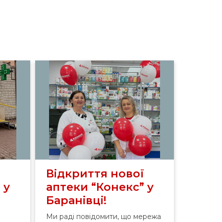
ї
Відкриття нової
 у
аптеки “Конекс” у
Баранівці!
Ми раді повідомити, що мережа