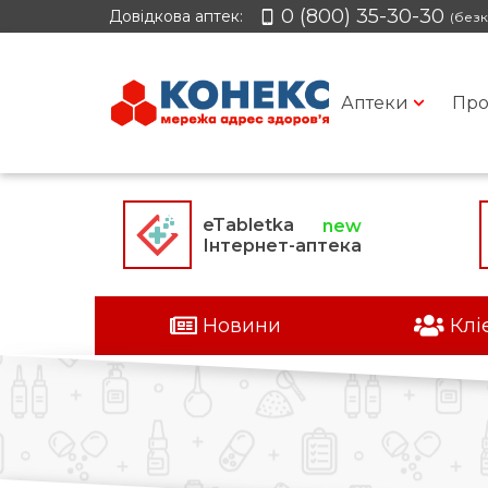
0 (800) 35-30-30
Довідкова аптек:
(безк
Аптеки
Про
eTabletka
Інтернет-аптека
Новини
Клі