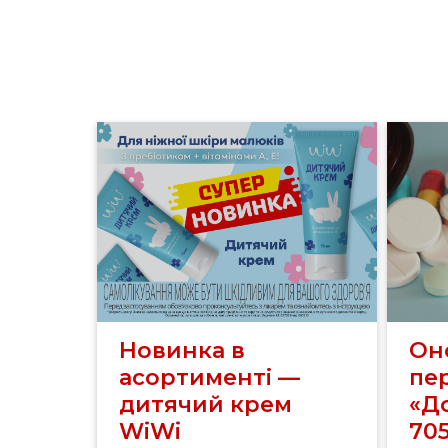
Новинка в
Он
асортименті —
пе
дитячий крем
«До
WiWi
70