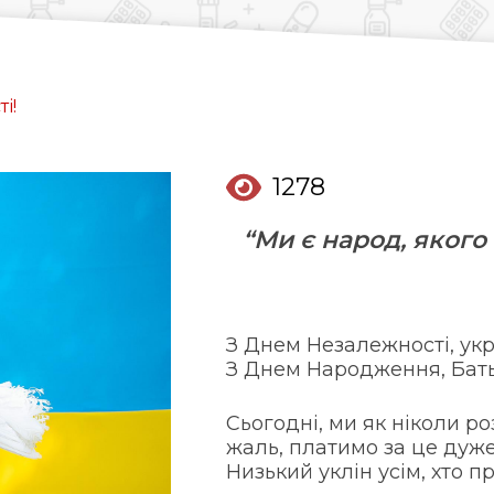
Довідкова аптек:
0 (800) 35-30-30
і!
Слідкуй за нами:
1278
“Ми є народ, якого
З Днем Незалежності, укр
З Днем Народження, Бат
Сьогодні, ми як ніколи ро
жаль, платимо за це дуже
Низький уклін усім, хто 