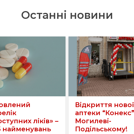
Останні новини
овлений
Відкриття ново
релік
аптеки “Конекс”
ступних ліків» –
Могилеві-
5 найменувань
Подільському!