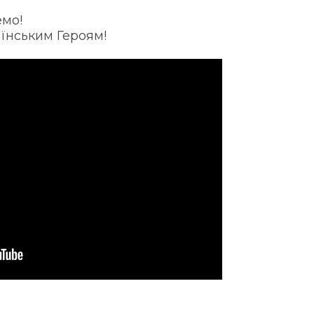
емо!
аїнським Героям!