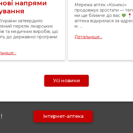
 нові напрями
Мережа аптек «Конекс»
кування
продовжує зростати — те
ми ще ближче до вас
України затвердило
аптека відкрилася за адре
ений перелік лікарських
м. ...
ів та медичних виробів, що
ять до державної програми
Детальніше...
ьніше...
Усі новини
!
Інтернет-аптека