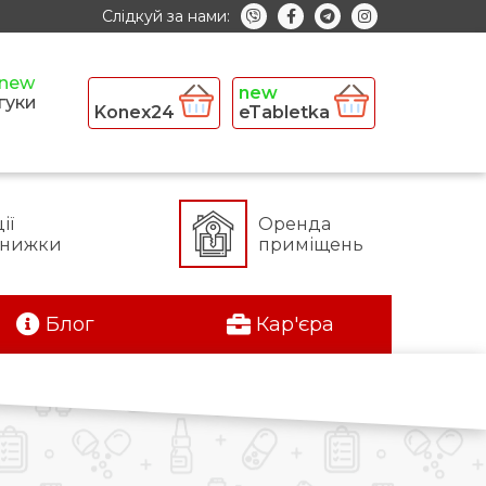
Слідкуй за нами:
гуки
Konex24
eTabletka
ії
Оренда
знижки
приміщень
Блог
Кар'єра