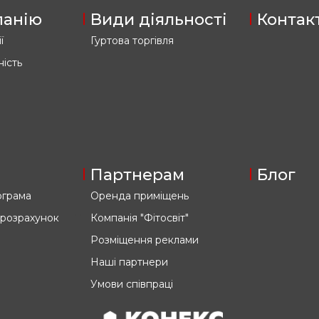
панію
Види діяльності
Контак
ї
Гуртова торгівля
ність
Партнерам
Блог
ограма
Оренда приміщень
 розрахунок
Компанія "Фітосвіт"
Розміщення реклами
Наші партнери
Умови співпраці