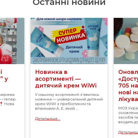
Останні новини
ї
Новинка в
Оновл
” у
асортименті —
«Досту
дитячий крем WiWi
705 н
нові 
 мережа
У нашому асортименті з’явилась
лікув
 — тепер
новинка — універсальний дитячий
Нова
крем WiWi з пребіотиком та
МОЗ Укра
вітамінами A, E, який ...
оновлений
засобів т
Детальніше...
входять д
Детальніше