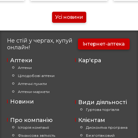
Усі новини
Не стій у чергах, купуй
Інтернет-аптека
онлайн!
Аптеки
Кар'єра
Аптеки
Цілодобові аптеки
Аптечні пункти
Аптеки-маркети
Новини
Види діяльності
Гуртова торгівля
Про компанію
Клієнтам
Історія компанії
Дисконтна програма
Фінансова звітність
Безготівковий