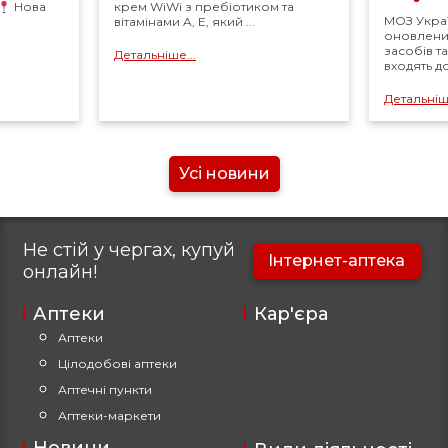
Нова
крем WiWi з пребіотиком та
МОЗ Укра
вітамінами A, E, який ...
оновлений
засобів т
Детальніше...
входять д
Детальніше
Усі новини
Не стій у чергах, купуй
Інтернет-аптека
онлайн!
Аптеки
Кар'єра
Аптеки
Цілодобові аптеки
Аптечні пункти
Аптеки-маркети