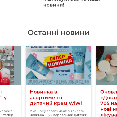
новини!
Останні новини
ї
Новинка в
Оновл
” у
асортименті —
«Досту
дитячий крем WiWi
705 н
нові 
 мережа
У нашому асортименті з’явилась
лікув
 — тепер
новинка — універсальний дитячий