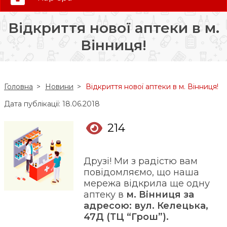
0 (800) 35-30-30
Відкриття нової аптеки в м.
Слідкуй за нами:
Вінниця!
Головна
Новини
Відкриття нової аптеки в м. Вінниця!
Дата публікації: 18.06.2018
214
Друзі! Ми з радістю вам
повідомляємо, що наша
мережа відкрила ще одну
аптеку в
м. Вінниця за
адресою: вул. Келецька,
47Д (ТЦ “Грош”).