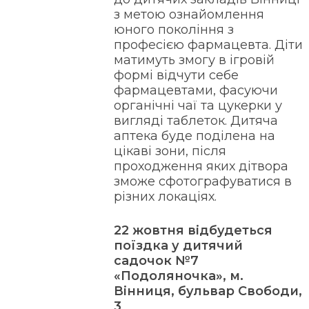
з метою ознайомлення
юного покоління з
професією фармацевта. Діти
матимуть змогу в ігровій
формі відчути себе
фармацевтами, фасуючи
органічні чаї та цукерки у
вигляді таблеток. Дитяча
аптека буде поділена на
цікаві зони, після
проходження яких дітвора
зможе сфотографуватися в
різних локаціях.
22 жовтня відбудеться
поїздка у дитячий
садочок №7
«Подоляночка», м.
Вінниця, бульвар Свободи,
3