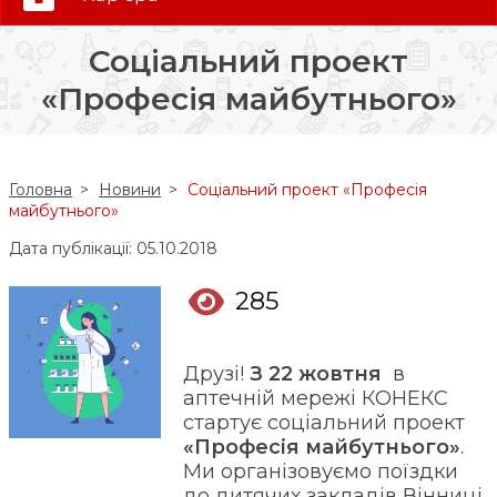
0 (800) 35-30-30
Соціальний проект
Слідкуй за нами:
«Професія майбутнього»
Головна
Новини
Соціальний проект «Професія
майбутнього»
Дата публікації: 05.10.2018
285
Друзі!
З 22 жовтня
в
аптечній мережі КОНЕКС
стартує соціальний проект
«Професія майбутнього»
.
Ми організовуємо поїздки
до дитячих закладів Вінниці