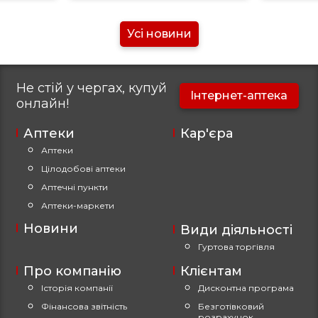
Усі новини
Не стій у чергах, купуй
Інтернет-аптека
онлайн!
Аптеки
Кар'єра
Аптеки
Цілодобові аптеки
Аптечні пункти
Аптеки-маркети
Новини
Види діяльності
Гуртова торгівля
Про компанію
Клієнтам
Історія компанії
Дисконтна програма
Фінансова звітність
Безготівковий
розрахунок