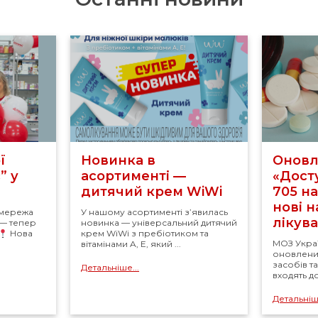
ї
Новинка в
Оновл
” у
асортименті —
«Досту
дитячий крем WiWi
705 н
нові 
 мережа
У нашому асортименті з’явилась
лікув
 — тепер
новинка — універсальний дитячий
Нова
крем WiWi з пребіотиком та
МОЗ Укра
вітамінами A, E, який ...
оновлений
засобів т
Детальніше...
входять д
Детальніше