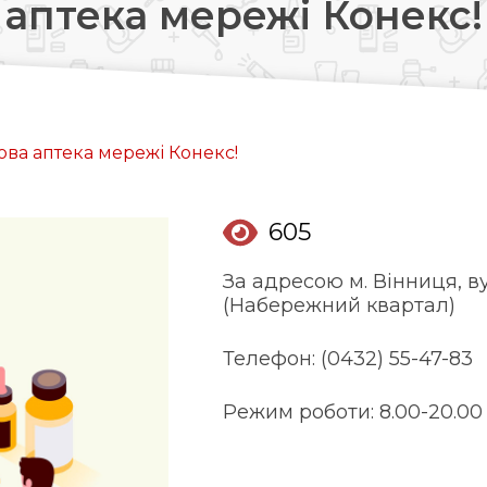
аптека мережі Конекс!
Довідкова аптек:
0 (800) 35-30-30
Слідкуй за нами:
ова аптека мережі Конекс!
605
За адресою м. Вінниця, вул.
(Набережний квартал)
Телефон: (0432) 55-47-83
Режим роботи: 8.00-20.00