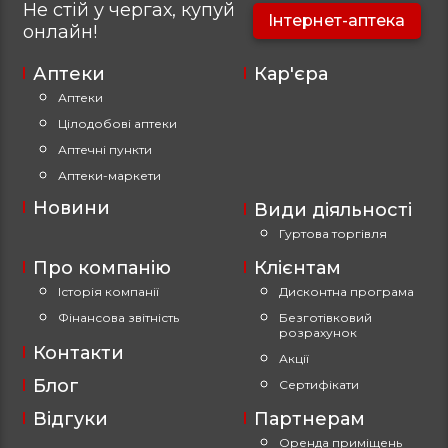
Не стій у чергах, купуй
Інтернет-аптека
онлайн!
Аптеки
Кар'єра
Аптеки
Цілодобові аптеки
Аптечні пункти
Аптеки-маркети
Новини
Види діяльності
Гуртова торгівля
Про компанію
Клієнтам
Історія компанії
Дисконтна програма
Фінансова звітність
Безготівковий
розрахунок
Контакти
Акції
Блог
Сертифікати
Відгуки
Партнерам
Оренда приміщень