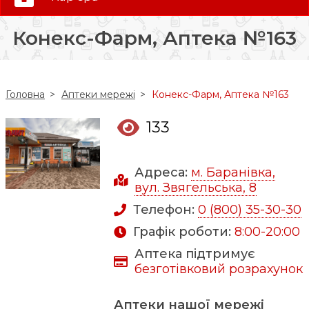
0 (800) 35-30-30
Конекс-Фарм, Аптека №163
Слідкуй за нами:
Головна
Аптеки мережі
Конекс-Фарм, Аптека №163
133
Адреса:
м. Баранівка,
вул. Звягельська, 8
Телефон:
0 (800) 35-30-30
Графік роботи:
8:00-20:00
Аптека підтримує
безготівковий розрахунок
Аптеки нашої мережі