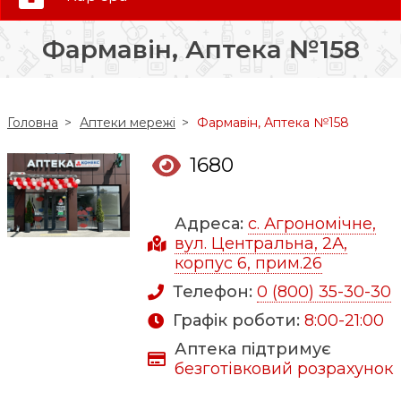
0 (800) 35-30-30
Фармавін, Аптека №158
Слідкуй за нами:
Головна
Аптеки мережі
Фармавін, Аптека №158
1680
Адреса:
с. Агрономічне,
вул. Центральна, 2А,
корпус 6, прим.26
Телефон:
0 (800) 35-30-30
Графік роботи:
8:00-21:00
Аптека підтримує
безготівковий розрахунок