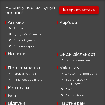
Не стій у чергах, купуй
Інтернет-аптека
онлайн!
Аптеки
Кар'єра
Аптеки
Цілодобові аптеки
Аптечні пункти
Аптеки-маркети
Новини
Види діяльності
Гуртова торгівля
Про компанію
Клієнтам
Історія компанії
Дисконтна програма
Фінансова звітність
Безготівковий
розрахунок
Контакти
Акції
Блог
Сертифікати
Відгуки
Партнерам