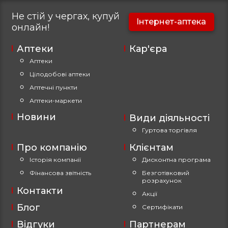
Не стій у чергах, купуй
Інтернет-аптека
онлайн!
Аптеки
Кар'єра
Аптеки
Цілодобові аптеки
Аптечні пункти
Аптеки-маркети
Новини
Види діяльності
Гуртова торгівля
Про компанію
Клієнтам
Історія компанії
Дисконтна програма
Фінансова звітність
Безготівковий
розрахунок
Контакти
Акції
Блог
Сертифікати
Відгуки
Партнерам