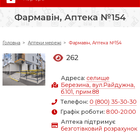
0 (800) 35-30-30
Фармавін, Аптека №154
Слідкуй за нами:
Головна
Аптеки мережі
Фармавін, Аптека №154
262
Адреса:
селище
Березина, вул.Райдужна,
б.101, прим.88
Телефон:
0 (800) 35-30-30
Графік роботи:
8:00-20:00
Аптека підтримує
безготівковий розрахунок