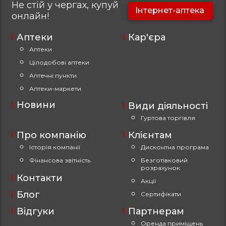
Не стій у чергах, купуй
Інтернет-аптека
онлайн!
Аптеки
Кар'єра
Аптеки
Цілодобові аптеки
Аптечні пункти
Аптеки-маркети
Новини
Види діяльності
Гуртова торгівля
Про компанію
Клієнтам
Історія компанії
Дисконтна програма
Фінансова звітність
Безготівковий
розрахунок
Контакти
Акції
Блог
Сертифікати
Відгуки
Партнерам
Оренда приміщень