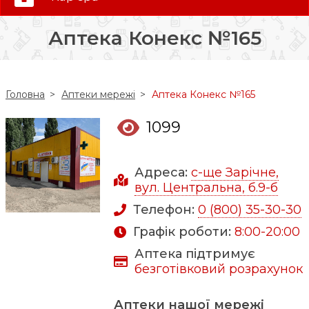
0 (800) 35-30-30
Аптека Конекс №165
Слідкуй за нами:
Головна
Аптеки мережі
Аптека Конекс №165
1099
Адреса:
с-ще Зарічне,
вул. Центральна, б.9-б
Телефон:
0 (800) 35-30-30
Графік роботи:
8:00-20:00
Аптека підтримує
безготівковий розрахунок
Аптеки нашої мережі