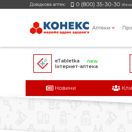
0 (800) 35-30-30
Довідкова аптек:
(безк
Аптеки
Про
eTabletka
Інтернет-аптека
Новини
Клі