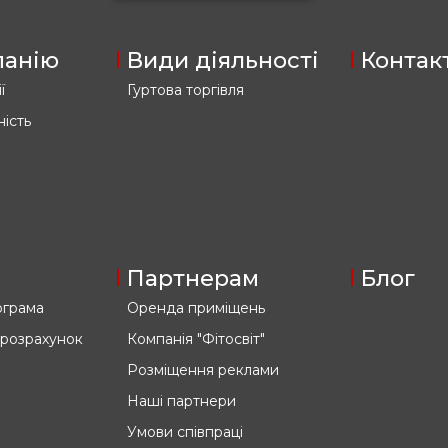
панію
Види діяльності
Контак
ї
Гуртова торгівля
ність
Партнерам
Блог
ограма
Оренда приміщень
 розрахунок
Компанія "Фітосвіт"
Розміщення реклами
Наші партнери
Умови співпраці