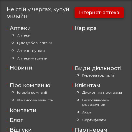
Не стій у чергах, купуй
Інтернет-аптека
онлайн!
Аптеки
Кар'єра
Аптеки
Цілодобові аптеки
Аптечні пункти
Аптеки-маркети
Новини
Види діяльності
Гуртова торгівля
Про компанію
Клієнтам
Історія компанії
Дисконтна програма
Фінансова звітність
Безготівковий
розрахунок
Контакти
Акції
Блог
Сертифікати
Відгуки
Партнерам