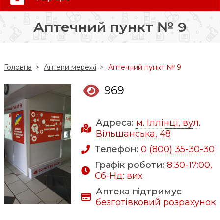
0 (800) 35-30-30
Аптечний пункт № 9
Слідкуй за нами:
Головна
Аптеки мережі
Аптечний пункт № 9
969
Адреса:
м. Іллінці, вул.
Вільшанська, 48
Телефон:
0 (800) 35-30-30
Графік роботи:
8:30-17:00,
Сб-Нд: вих
Аптека підтримує
безготівковий розрахунок