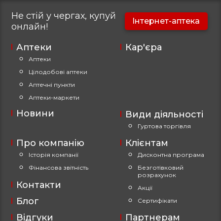
Не стій у чергах, купуй
Інтернет-аптека
онлайн!
Аптеки
Кар'єра
Аптеки
Цілодобові аптеки
Аптечні пункти
Аптеки-маркети
Новини
Види діяльності
Гуртова торгівля
Про компанію
Клієнтам
Історія компанії
Дисконтна програма
Фінансова звітність
Безготівковий
розрахунок
Контакти
Акції
Блог
Сертифікати
Відгуки
Партнерам