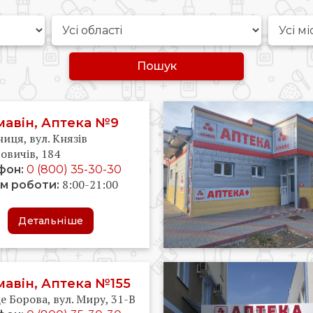
Довідкова аптек:
0 (800) 35-30-30
Пошук
Слідкуй за нами:
авін, Аптека №9
ниця, вул. Князів
овичів, 184
фон:
0 (800) 35-30-30
8:00-21:00
м роботи:
Детальніше
авін, Аптека №155
 Борова, вул. Миру, 31-В