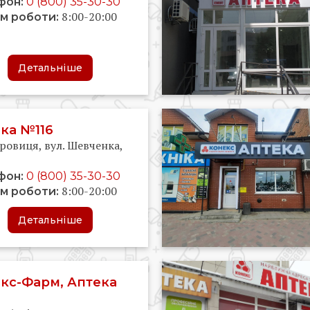
фон:
0 (800) 35-30-30
8:00-20:00
м роботи:
Детальніше
ка №116
ровиця, вул. Шевченка,
фон:
0 (800) 35-30-30
8:00-20:00
м роботи:
Детальніше
кс-Фарм, Аптека