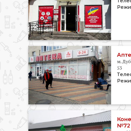
Теле
Режи
Апте
м. Дуб
53
Теле
Режи
Коне
№72