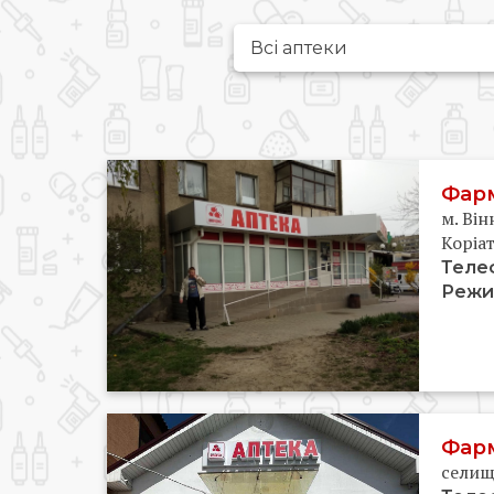
Фарм
м. Він
Коріат
Теле
Режи
Фарм
селище