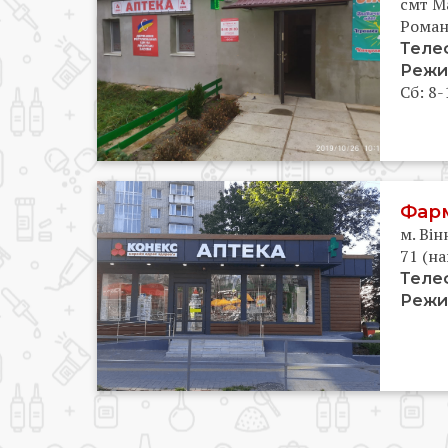
смт Ма
Роман
Теле
Режи
Сб: 8-
Фарм
м. Він
71 (н
Теле
Режи