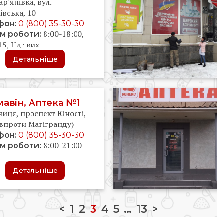
р'янівка, вул.
івська, 10
фон:
0 (800) 35-30-30
8:00-18:00,
м роботи:
15, Нд: вих
Детальніше
авін, Аптека №1
ниця, проспект Юності,
авпроти Магігранду)
фон:
0 (800) 35-30-30
8:00-21:00
м роботи:
Детальніше
<
1
2
3
4
5
…
13
>