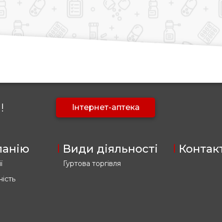
!
Інтернет-аптека
панію
Види діяльності
Контак
ї
Гуртова торгівля
ність