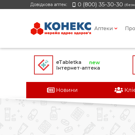
0 (800) 35-30-30
Довідкова аптек:
(безк
Аптеки
Про
eTabletka
Інтернет-аптека
Новини
Клі