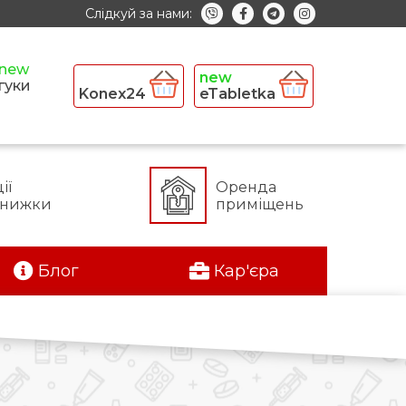
Слідкуй за нами:
гуки
Konex24
eTabletka
ії
Оренда
знижки
приміщень
Блог
Кар'єра