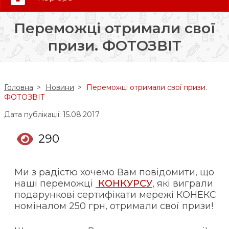
0 (800) 35-30-30
Переможці отримали свої
Слідкуй за нами:
призи. ФОТОЗВІТ
Головна
Новини
Переможці отримали свої призи.
ФОТОЗВІТ
Дата публікації: 15.08.2017
290
Ми з радістю хочемо Вам повідомити, що
наші переможці
КОНКУРСУ
, які виграли
подарункові сертифікати мережі КОНЕКС
номіналом 250 грн, отримали свої призи!