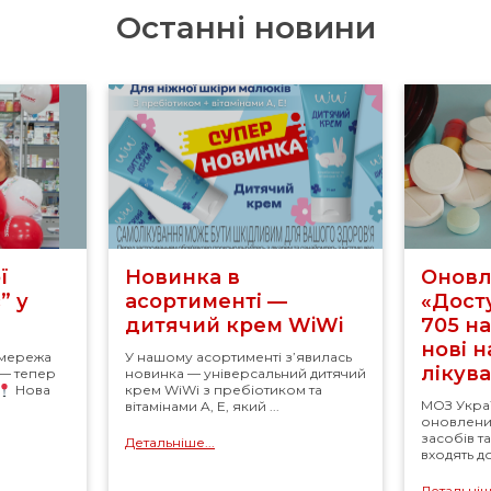
Останні новини
ї
Новинка в
Оновл
” у
асортименті —
«Досту
дитячий крем WiWi
705 н
нові 
 мережа
У нашому асортименті з’явилась
лікув
 — тепер
новинка — універсальний дитячий
Нова
крем WiWi з пребіотиком та
МОЗ Укра
вітамінами A, E, який ...
оновлений
засобів т
Детальніше...
входять д
Детальніше