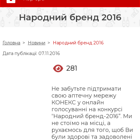
0 (800) 35-30-30
Народний бренд 2016
Слідкуй за нами:
Головна
Новини
Народний бренд 2016
Дата публікації: 07.11.2016
281
Не забутьте підтримати
свою аптечну мережу
КОНЕКС у онлайн
голосуванні на конкурсі
“Народний бренд-2016”. Ми
не стоїмо на місці, а
рухаємось для того, щоб Ви
були здорові та задоволені