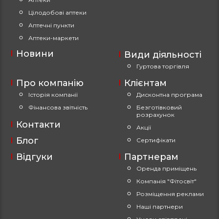
Цілодобові аптеки
Аптечні пункти
Аптеки-маркети
Новини
Види діяльності
Гуртова торгівля
Про компанію
Клієнтам
Історія компанії
Дисконтна програма
Фінансова звітність
Безготівковий
розрахунок
Контакти
Акції
Блог
Сертифікати
Відгуки
Партнерам
Оренда приміщень
Компанія "Фітосвіт"
Розміщення реклами
Наші партнери