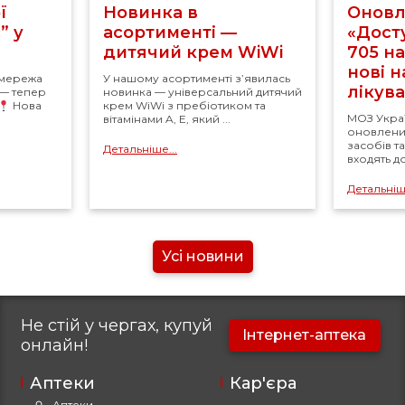
ї
Новинка в
Оновл
” у
асортименті —
«Досту
дитячий крем WiWi
705 н
нові 
 мережа
У нашому асортименті з’явилась
лікув
 — тепер
новинка — універсальний дитячий
Нова
крем WiWi з пребіотиком та
МОЗ Укра
вітамінами A, E, який ...
оновлений
засобів т
Детальніше...
входять д
Детальніше
Усі новини
Не стій у чергах, купуй
Інтернет-аптека
онлайн!
Аптеки
Кар'єра
Аптеки