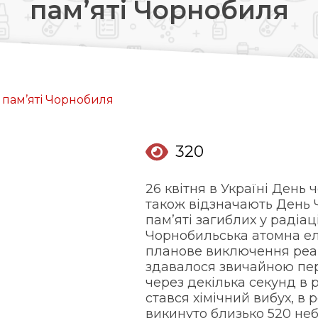
пам’яті Чорнобиля
Довідкова аптек:
0 (800) 35-30-30
Слідкуй за нами:
пам’яті Чорнобиля
320
26 квітня в Україні День 
також відзначають День Ч
пам’яті загиблих у радіац
Чорнобильська атомна еле
планове виключення реак
здавалося звичайною пе
через декілька секунд в 
стався хімічний вибух, в 
викинуто близько 520 неб