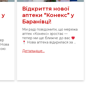
ї
Відкриття нової
 у
аптеки “Конекс” у
Баранівці!
Ми раді повідомити, що мережа
аптек «Конекс» зростає —
тепер ми ще ближче до вас
пер
Нова аптека відкрилася за ...
Нова
сою:
Детальніше...