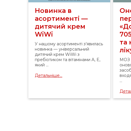
Новинка в
Он
асортименті —
пе
дитячий крем
«До
WiWi
70
та
У нашому асортименті з’явилась
лі
новинка — універсальний
дитячий крем WiWi з
пребіотиком та вітамінами A, E,
МОЗ 
який ...
оновл
засоб
Детальніше...
вход
...
Детал