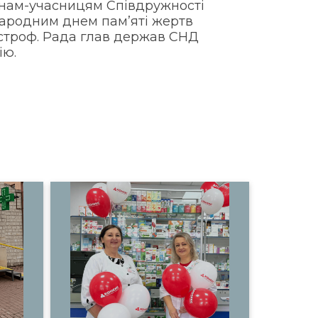
їнам-учасницям Співдружності
народним днем пам’яті жертв
астроф. Рада глав держав СНД
ію.