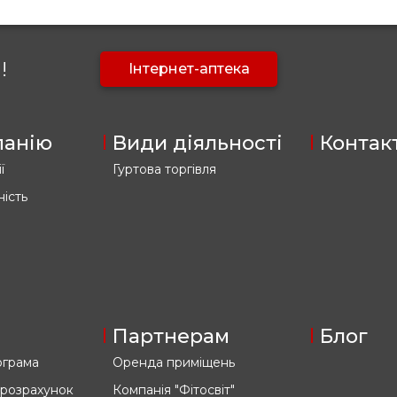
!
Інтернет-аптека
панію
Види діяльності
Контак
ї
Гуртова торгівля
ність
Партнерам
Блог
ограма
Оренда приміщень
 розрахунок
Компанія "Фітосвіт"