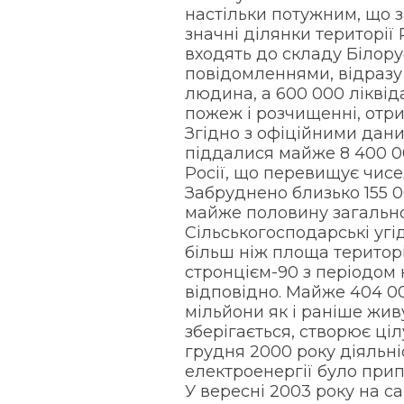
настільки потужним, що
значні ділянки території 
входять до складу Білорус
повідомленнями, відразу 
людина, а 600 000 ліквіда
пожеж і розчищенні, отри
Згідно з офіційними дан
піддалися майже 8 400 00
Росії, що перевищує чисе
Забруднено близько 155 0
майже половину загальної 
Сільськогосподарські угі
більш ніж площа території
стронцієм-90 з періодом н
відповідно. Майже 404 0
мільйони як і раніше жив
зберігається, створює ціл
грудня 2000 року діяльн
електроенергії було при
У вересні 2003 року на с