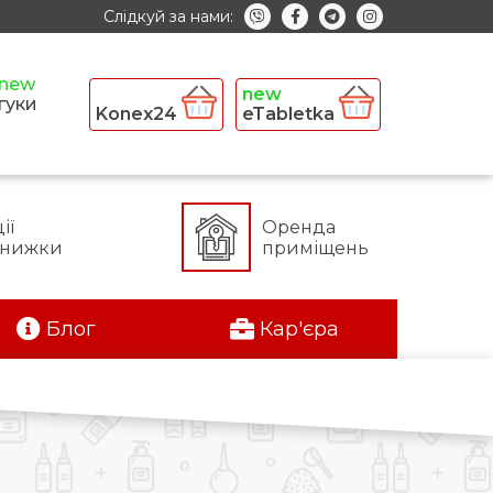
Слідкуй за нами:
гуки
Konex24
eTabletka
ії
Оренда
знижки
приміщень
Блог
Кар'єра