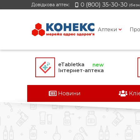
0 (800) 35-30-30
Довідкова аптек:
(безк
Аптеки
Про
eTabletka
Інтернет-аптека
Новини
Клі