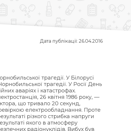
Дата публікації: 26.04.2016
чорнобильської трагедії. У Білорусі
орнобильської трагедії. У Росії День
ійних аваріях і катастрофах.
ктростанція, 26 квітня 1986 року, —
тора, що тривало 20 секунд,
ревіркою електрообладнання. Проте
результаті різкого стрибка напруги
результаті якого в атмосферу
езпечних радіонуклідів. Вибух був