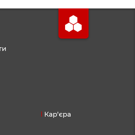
ти
Кар'єра