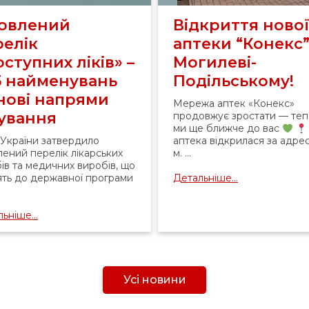
овлений
Відкриття ново
релік
аптеки “Конекс”
ступних ліків» –
Могилеві-
5 найменувань
Подільському!
 нові напрями
Мережа аптек «Конекс»
кування
продовжує зростати — те
ми ще ближче до вас
України затвердило
аптека відкрилася за адре
ений перелік лікарських
м. ...
ів та медичних виробів, що
ять до державної програми
Детальніше...
ьніше...
Усі новини