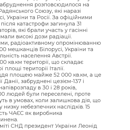
 забруднення розповсюдилося на
Радянського Союзу, які наразі
і, України та Росії. За офіційними
після катастрофи загинула 31
торів, які брали участь у гасінні
мали високі дози радіації.
ими, радіоактивному опромінюванню
0 мешканців Білорусі, України та
льність населення Австрії.
00 кв.км території, що складає
площі території Італії.
ддя площею майже 52 000 кв.км, а це
 Данії, забруднені цезієм-137 і
апіврозпаду в 30 і 28 років,
00 людей були переселені, проте
уть в умовах, коли залишкова дія, що
у низку небезпечних наслідків. 15
ість ЧАЄС як виробника
пинена.
аміті СНД президент України Леонід