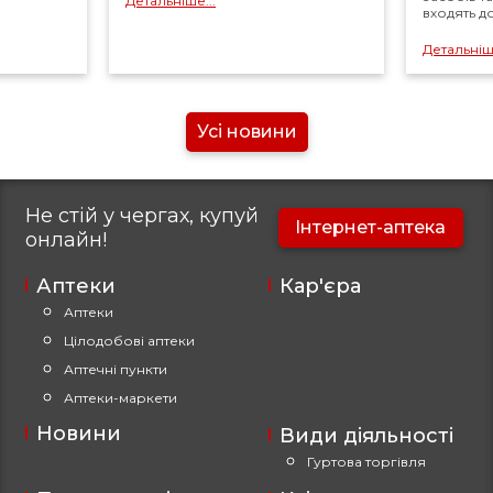
Детальніше...
входять д
Детальніше
Усі новини
Не стій у чергах, купуй
Інтернет-аптека
онлайн!
Аптеки
Кар'єра
Аптеки
Цілодобові аптеки
Аптечні пункти
Аптеки-маркети
Новини
Види діяльності
Гуртова торгівля