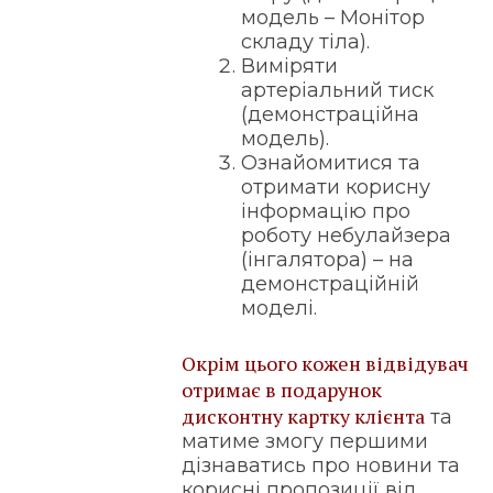
модель – Монітор
складу тіла).
Виміряти
артеріальний тиск
(демонстраційна
модель).
Ознайомитися та
отримати корисну
інформацію про
роботу небулайзера
(інгалятора) – на
демонстраційній
моделі.
Окрім цього кожен відвідувач
отримає в подарунок
дисконтну картку клієнта
та
матиме змогу першими
дізнаватись про новини та
корисні пропозиції від