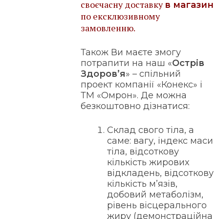
своєчасну доставку
в магазин
по ексклюзивному
замовленню.
Також Ви маєте змогу
потрапити на наш «
Острів
Здоров’
я
» – спільний
проект компанії «Конекс» і
ТМ «Омрон». Де можна
безкоштовно дізнатися:
Склад свого тіла, а
саме: вагу, індекс маси
тіла, відсоткову
кількість жирових
відкладень, відсоткову
кількість м’язів,
добовий метаболізм,
рівень вісцерального
жиру (демонстраційна