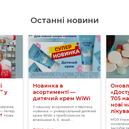
Останні новини
ї
Новинка в
Оновл
” у
асортименті —
«Досту
дитячий крем WiWi
705 н
нові 
 мережа
У нашому асортименті з’явилась
лікув
 — тепер
новинка — універсальний дитячий
Нова
крем WiWi з пребіотиком та
МОЗ Укра
вітамінами A, E, який ...
оновлений
засобів т