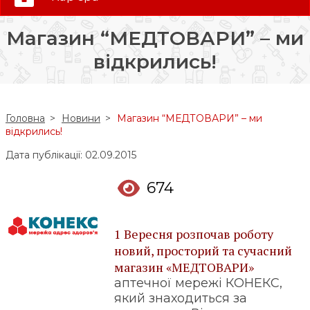
0 (800) 35-30-30
Магазин “МЕДТОВАРИ” – ми
Слідкуй за нами:
відкрились!
Головна
Новини
Магазин “МЕДТОВАРИ” – ми
відкрились!
Дата публікації: 02.09.2015
674
1 Вересня розпочав роботу
новий, просторий та сучасний
магазин «МЕДТОВАРИ»
аптечної мережі КОНЕКС,
який знаходиться за