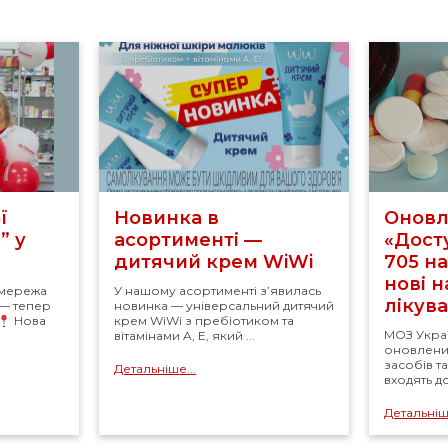
ї
Новинка в
Оновл
” у
асортименті —
«Досту
дитячий крем WiWi
705 н
нові 
 мережа
У нашому асортименті з’явилась
лікув
 — тепер
новинка — універсальний дитячий
Нова
крем WiWi з пребіотиком та
МОЗ Укра
вітамінами A, E, який ...
оновлений
засобів т
Детальніше...
входять д
Детальніше