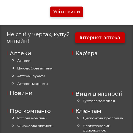
Усі новини
Не стій у чергах, купуй
Інтернет-аптека
онлайн!
Аптеки
Кар'єра
Аптеки
Цілодобові аптеки
Аптечні пункти
Аптеки-маркети
Новини
Види діяльності
Гуртова торгівля
Про компанію
Клієнтам
Історія компанії
Дисконтна програма
Фінансова звітність
Безготівковий
розрахунок