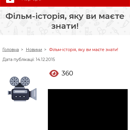
0 (800) 35-30-30
Фільм-історія, яку ви маєте
Слідкуй за нами:
знати!
Головна
Новини
Фільм-історія, яку ви маєте знати!
Дата публікації: 14.12.2015
360