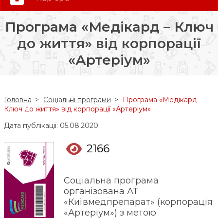
0 (800) 35-30-30
Програма «Медікард – Ключ
Слідкуй за нами:
до життя» від корпорації
«Артеріум»
Головна
Соціальні програми
Програма «Медікард –
Ключ до життя» від корпорації «Артеріум»
Дата публікації: 05.08.2020
2166
Соціальна програма
організована АТ
«Київмедпрепарат» (корпорація
«Артеріум») з метою