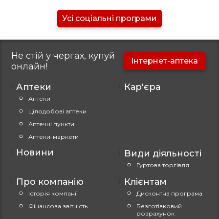
Усі соціальні програми
Не стій у чергах, купуй
Інтернет-аптека
онлайн!
Аптеки
Кар'єра
Аптеки
Цілодобові аптеки
Аптечні пункти
Аптеки-маркети
Новини
Види діяльності
Гуртова торгівля
Про компанію
Клієнтам
Історія компанії
Дисконтна програма
Фінансова звітність
Безготівковий
розрахунок