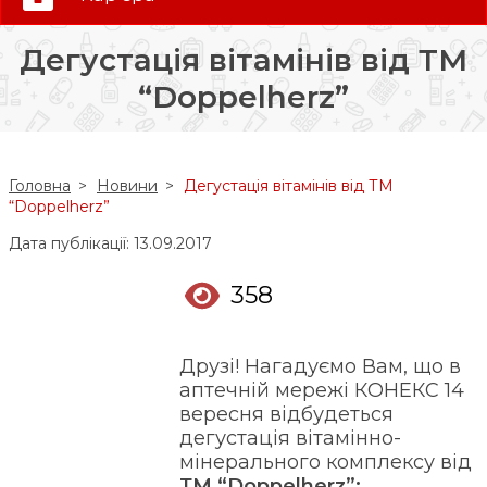
0 (800) 35-30-30
Дегустація вітамінів від ТМ
Слідкуй за нами:
“Doppelherz”
Головна
Новини
Дегустація вітамінів від ТМ
“Doppelherz”
Дата публікації: 13.09.2017
358
Друзі! Нагадуємо Вам, що в
аптечній мережі КОНЕКС 14
вересня відбудеться
дегустація вітамінно-
мінерального комплексу від
ТМ “Doppelherz”: