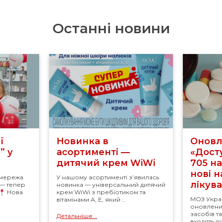
Останні новини
ї
Новинка в
Оновл
” у
асортименті —
«Досту
дитячий крем WiWi
705 н
нові 
 мережа
У нашому асортименті з’явилась
лікув
 — тепер
новинка — універсальний дитячий
Нова
крем WiWi з пребіотиком та
МОЗ Укра
вітамінами A, E, який ...
оновлений
засобів т
Детальніше...
входять д