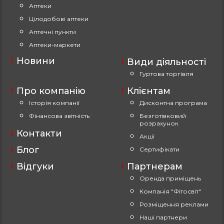
Аптеки
Цілодобові аптеки
Аптечні пункти
Аптеки-маркети
Новини
Види діяльності
Гуртова торгівля
Про компанію
Клієнтам
Історія компанії
Дисконтна програма
Фінансова звітність
Безготівковий
розрахунок
Контакти
Акції
Блог
Сертифікати
Відгуки
Партнерам
Оренда приміщень
Компанія "Фітосвіт"
Розміщення реклами
Наші партнери