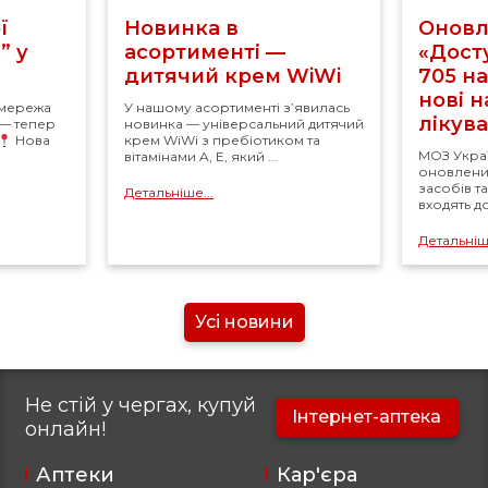
ї
Новинка в
Оновл
” у
асортименті —
«Досту
дитячий крем WiWi
705 н
нові 
 мережа
У нашому асортименті з’явилась
лікув
 — тепер
новинка — універсальний дитячий
Нова
крем WiWi з пребіотиком та
МОЗ Укра
вітамінами A, E, який ...
оновлений
засобів т
Детальніше...
входять д
Детальніше
Усі новини
Не стій у чергах, купуй
Інтернет-аптека
онлайн!
Аптеки
Кар'єра