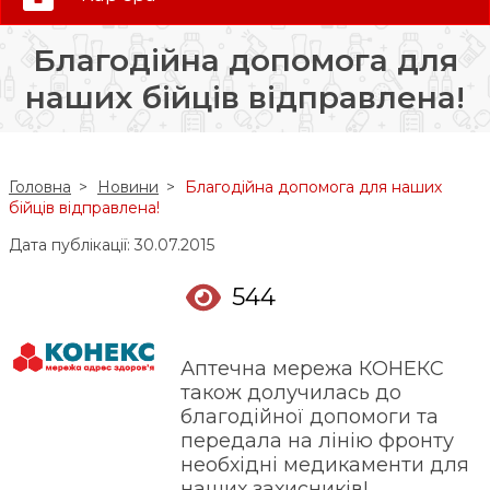
0 (800) 35-30-30
Благодійна допомога для
Слідкуй за нами:
наших бійців відправлена!
Головна
Новини
Благодійна допомога для наших
бійців відправлена!
Дата публікації: 30.07.2015
544
Аптечна мережа КОНЕКС
також долучилась до
благодійної допомоги та
передала на лінію фронту
необхідні медикаменти для
наших захисників!