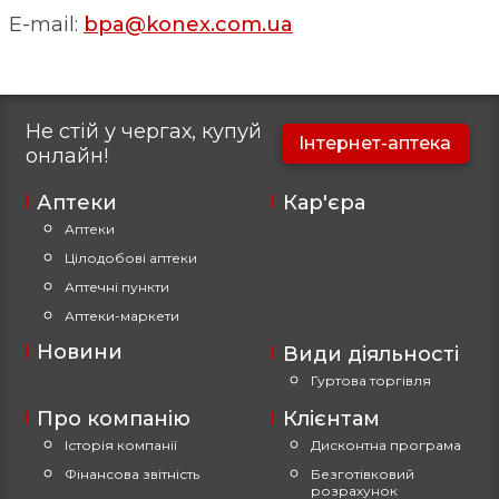
E-mail:
bpa@konex.com.ua
Не стій у чергах, купуй
Інтернет-аптека
онлайн!
Аптеки
Кар'єра
Аптеки
Цілодобові аптеки
Аптечні пункти
Аптеки-маркети
Новини
Види діяльності
Гуртова торгівля
Про компанію
Клієнтам
Історія компанії
Дисконтна програма
Фінансова звітність
Безготівковий
розрахунок