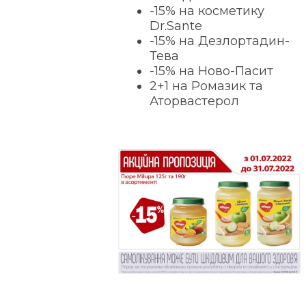
-15% на косметику
Dr.Sante
-15% на Дезлортадин-
Тева
-15% на Ново-Пасит
2+1 на Ромазик та
Аторвастерол