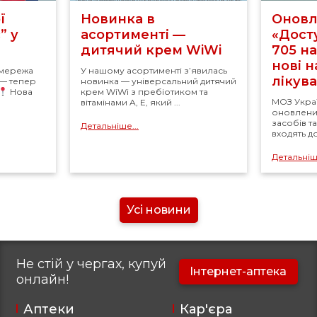
ї
Новинка в
Оновл
” у
асортименті —
«Досту
дитячий крем WiWi
705 н
нові 
 мережа
У нашому асортименті з’явилась
лікув
 — тепер
новинка — універсальний дитячий
Нова
крем WiWi з пребіотиком та
МОЗ Укра
вітамінами A, E, який ...
оновлений
засобів т
Детальніше...
входять д
Детальніше
Усі новини
Не стій у чергах, купуй
Інтернет-аптека
онлайн!
Аптеки
Кар'єра