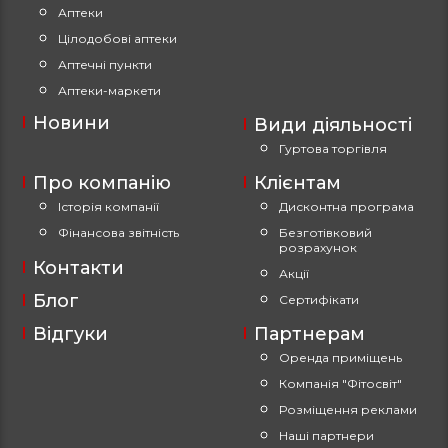
Аптеки
Цілодобові аптеки
Аптечні пункти
Аптеки-маркети
Новини
Види діяльності
Гуртова торгівля
Про компанію
Клієнтам
Історія компанії
Дисконтна програма
Фінансова звітність
Безготівковий
розрахунок
Контакти
Акції
Блог
Сертифікати
Відгуки
Партнерам
Оренда приміщень
Компанія "Фітосвіт"
Розміщення реклами
Наші партнери