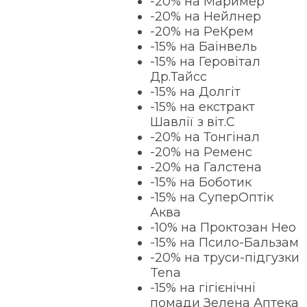
-20% на Маример
-20% на Нейлнер
-20% на РеКрем
-15% на Баінвель
-15% на Геровітал
Др.Тайсс
-15% на Долгіт
-15% на екстракт
Шавлії з віт.С
-20% на Тонгінал
-20% на Ременс
-20% на Галстена
-15% на Боботик
-15% на СуперОптік
Аква
-10% на Проктозан Нео
-15% на Псило-Бальзам
-20% на труси-підгузки
Tena
-15% на гігієнічні
помади Зелена Аптека