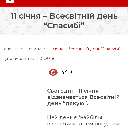
0 (800) 35-30-30
11 січня – Всесвітній день
Слідкуй за нами:
“Cпасибі”
Головна
Новини
11 січня – Всесвітній день “Cпасибі”
Дата публікації: 11.01.2018
349
Сьогодні – 11 січня
відзначається Всесвітній
день “дякую”.
Цей день є “найбільш
ввічливим” днем року, саме