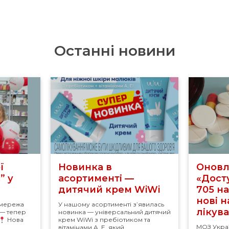
Останні новини
ї
Новинка в
Оновл
” у
асортименті —
«Досту
дитячий крем WiWi
705 н
нові 
 мережа
У нашому асортименті з’явилась
лікув
 — тепер
новинка — універсальний дитячий
Нова
крем WiWi з пребіотиком та
МОЗ Укра
вітамінами A, E, який ...