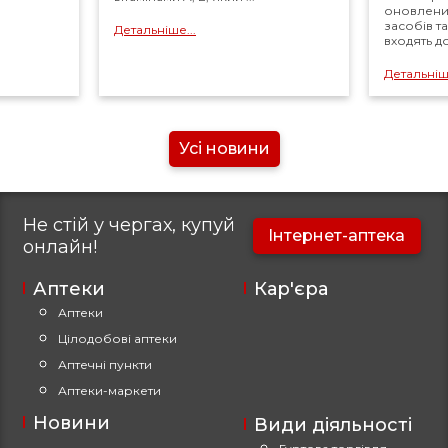
оновлений
засобів т
Детальніше...
входять д
Детальніше
Усі новини
Не стій у чергах, купуй
Інтернет-аптека
онлайн!
Аптеки
Кар'єра
Аптеки
Цілодобові аптеки
Аптечні пункти
Аптеки-маркети
Новини
Види діяльності