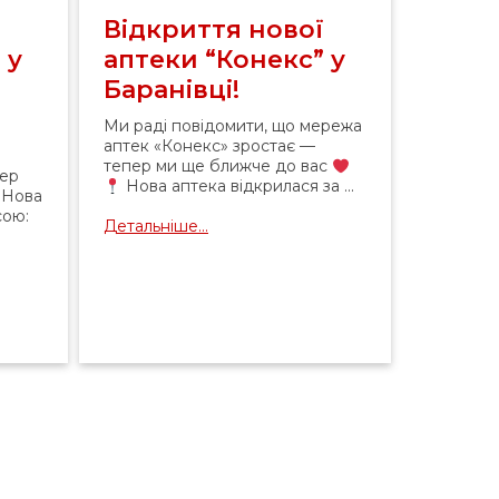
ї
Відкриття нової
 у
аптеки “Конекс” у
Баранівці!
Ми раді повідомити, що мережа
аптек «Конекс» зростає —
тепер ми ще ближче до вас
пер
Нова аптека відкрилася за ...
Нова
сою:
Детальніше...