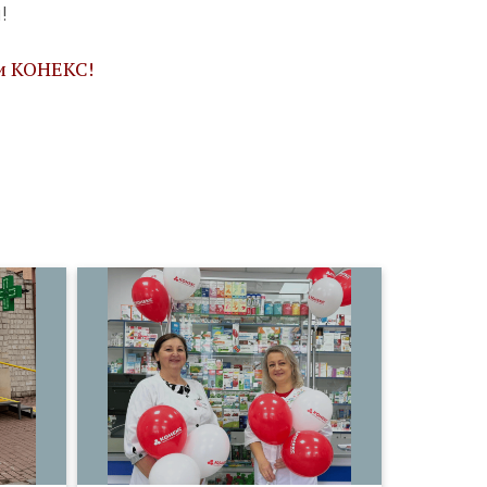
!
и КОНЕКС!