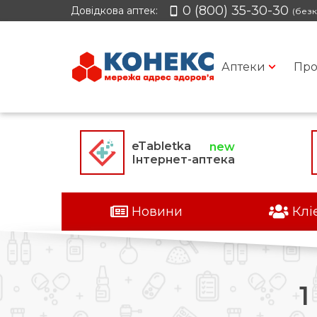
0 (800) 35-30-30
Довідкова аптек:
(безк
Аптеки
Про
eTabletka
Інтернет-аптека
Новини
Клі
1