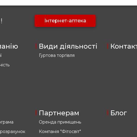
!
Інтернет-аптека
панію
Види діяльності
Контак
ї
Гуртова торгівля
ність
Партнерам
Блог
ограма
Оренда приміщень
 розрахунок
Компанія "Фітосвіт"