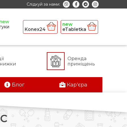
Слідкуй за нами:
гуки
Konex24
eTabletka
ії
Оренда
знижки
приміщень
Блог
Кар'єра
КС