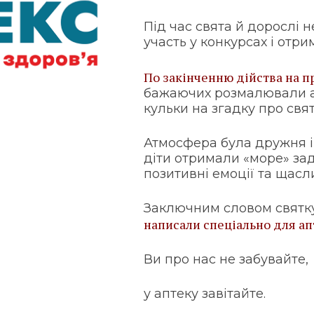
Під час свята й дорослі 
участь у конкурсах і отр
По закінченню дійства на п
бажаючих розмалювали а
кульки на згадку про свят
Атмосфера була дружня і 
діти отримали «море» зад
позитивні емоції та щасл
Заключним словом святку
написали спеціально для а
Ви про нас не забувайте,
у аптеку завітайте.