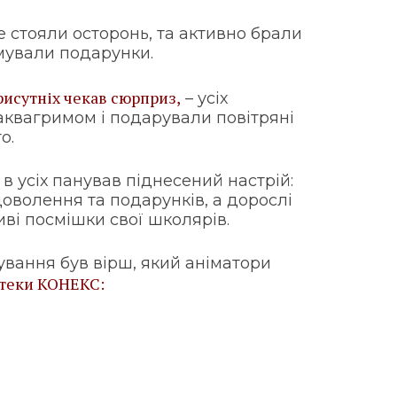
не стояли осторонь, та активно брали
имували подарунки.
рисутніх чекав сюрприз,
– усіх
квагримом і подарували повітряні
о.
в усіх панував піднесений настрій:
оволення та подарунків, а дорослі
иві посмішки свої школярів.
вання був вірш, який аніматори
птеки КОНЕКС: