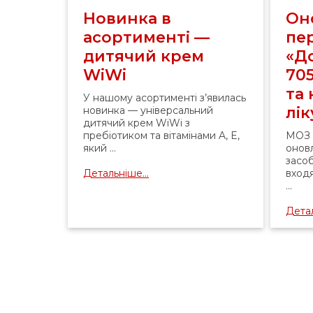
Новинка в
Он
асортименті —
пе
дитячий крем
«До
WiWi
70
та
У нашому асортименті з’явилась
лі
новинка — універсальний
дитячий крем WiWi з
пребіотиком та вітамінами A, E,
МОЗ 
який ...
оновл
засоб
Детальніше...
вход
...
Детал