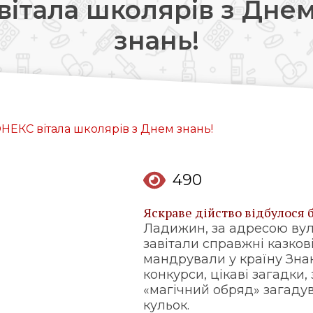
вітала школярів з Дне
Довідкова аптек:
знань!
0 (800) 35-30-30
Слідкуй за нами:
ОНЕКС вітала школярів з Днем знань!
490
Яскраве дійство відбулося 
Ладижин, за адресою вул.
завітали справжні казкові
мандрували у країну Знан
конкурси, цікаві загадки,
«магічний обряд» загаду
кульок.