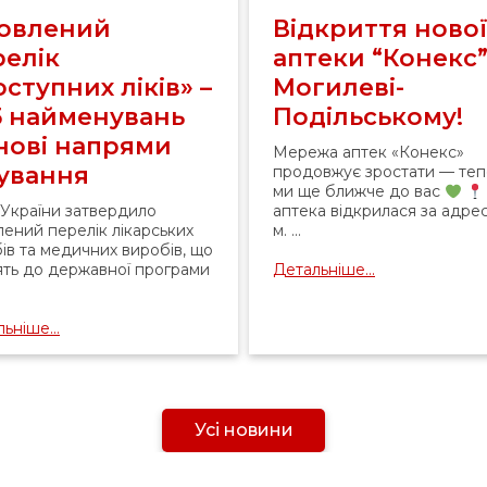
овлений
Відкриття ново
релік
аптеки “Конекс”
ступних ліків» –
Могилеві-
5 найменувань
Подільському!
 нові напрями
Мережа аптек «Конекс»
кування
продовжує зростати — те
ми ще ближче до вас
України затвердило
аптека відкрилася за адре
ений перелік лікарських
м. ...
ів та медичних виробів, що
ять до державної програми
Детальніше...
ьніше...
Усі новини